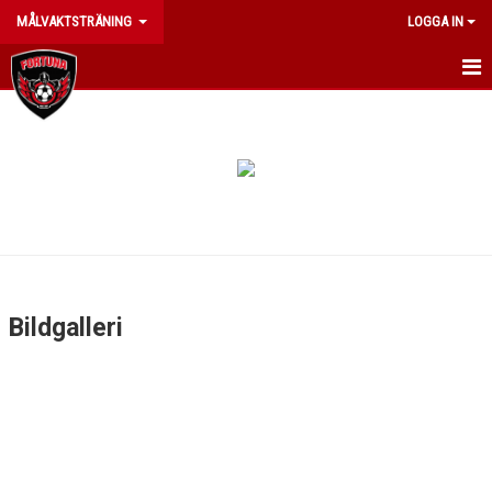
MÅLVAKTSTRÄNING
LOGGA IN
HEM
NYHETER
KALENDER
MATCHER
TRUPPEN
Bildgalleri
BILDGALLERI
DOKUMENT
KONTAKT