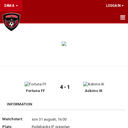
DAM-A
LOGGA IN
HEM
NYHETER
KALENDER
TRUPPEN
MATCHER
4 - 1
Fortuna FF
Askims IK
BILDGALLERI
DOKUMENT
INFORMATION
KONTAKT
Matchstart:
sön 31 augusti, 16:00
Plats:
Rydebäcks IP, gräsplan