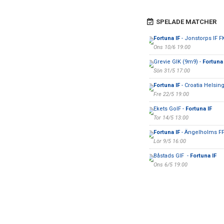
SPELADE MATCHER
Fortuna IF
- Jonstorps IF 
Ons 10/6 19:00
Grevie GIK (9m9) -
Fortuna 
Sön 31/5 17:00
Fortuna IF
- Croatia Helsin
Fre 22/5 19:00
Ekets GoIF -
Fortuna IF
Tor 14/5 13:00
Fortuna IF
- Ängelholms F
Lör 9/5 16:00
Båstads GIF -
Fortuna IF
Ons 6/5 19:00