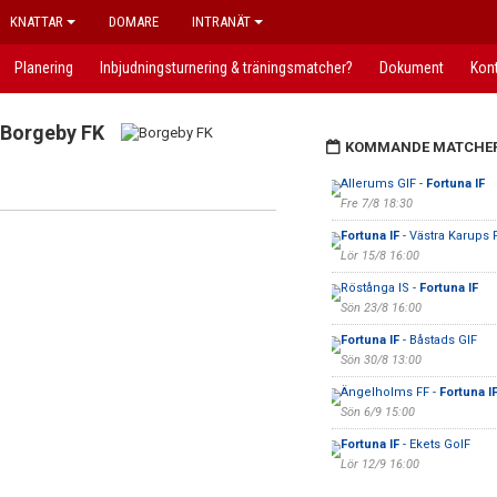
KNATTAR
DOMARE
INTRANÄT
Planering
Inbjudningsturnering & träningsmatcher?
Dokument
Kon
Borgeby FK
KOMMANDE MATCHE
Allerums GIF -
Fortuna IF
Fre 7/8 18:30
Fortuna IF
- Västra Karups 
Lör 15/8 16:00
Röstånga IS -
Fortuna IF
Sön 23/8 16:00
Fortuna IF
- Båstads GIF
Sön 30/8 13:00
Ängelholms FF -
Fortuna I
Sön 6/9 15:00
Fortuna IF
- Ekets GoIF
Lör 12/9 16:00