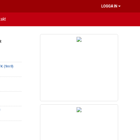
LOGGA IN
takt
R
FK (9m9)
F