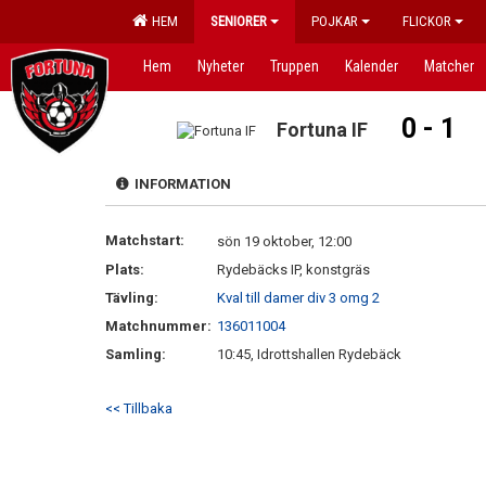
HEM
SENIORER
POJKAR
FLICKOR
Hem
Nyheter
Truppen
Kalender
Matcher
0 - 1
Fortuna IF
INFORMATION
Matchstart:
sön 19 oktober, 12:00
Plats:
Rydebäcks IP, konstgräs
Tävling:
Kval till damer div 3 omg 2
Matchnummer:
136011004
Samling:
10:45, Idrottshallen Rydebäck
<< Tillbaka