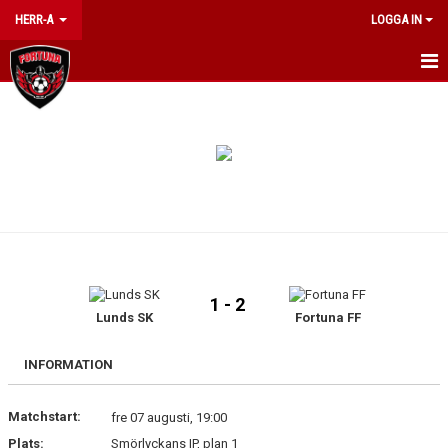
HERR-A
LOGGA IN
HEM
NYHETER
KALENDER
MATCHER
TRUPPEN
1 - 2
Lunds SK
Fortuna FF
BILDGALLERI
DOKUMENT
INFORMATION
KONTAKT
Matchstart:
fre 07 augusti, 19:00
Plats:
Smörlyckans IP, plan 1