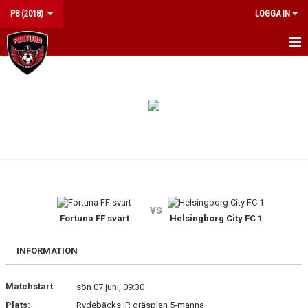
P8 (2018)
LOGGA IN
HEM
NYHETER
KALENDER
MATCHER
TRUPPEN
vs
BILDGALLERI
Fortuna FF svart
Helsingborg City FC 1
DOKUMENT
INFORMATION
KONTAKT
Matchstart:
sön 07 juni, 09:30
Plats:
Rydebäcks IP, gräsplan 5-manna