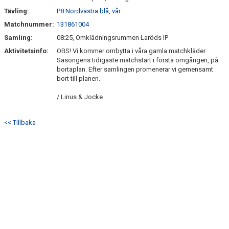
Tävling:
P8 Nordvästra blå, vår
Matchnummer:
131861004
Samling:
08:25, Omklädningsrummen Laröds IP
Aktivitetsinfo:
OBS! Vi kommer ombytta i våra gamla matchkläder.
Säsongens tidigaste matchstart i första omgången, på
bortaplan. Efter samlingen promenerar vi gemensamt
bort till planen.
/ Linus & Jocke
<< Tillbaka