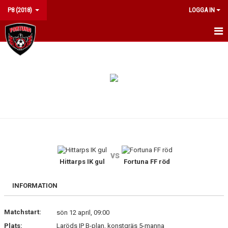
P8 (2018)
LOGGA IN
HEM
NYHETER
KALENDER
MATCHER
TRUPPEN
vs
BILDGALLERI
Hittarps IK gul
Fortuna FF röd
DOKUMENT
INFORMATION
KONTAKT
Matchstart:
sön 12 april, 09:00
Plats:
Laröds IP B-plan, konstgräs 5-manna