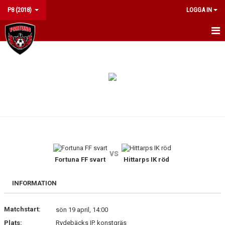
P8 (2018)
LOGGA IN
HEM
NYHETER
KALENDER
MATCHER
TRUPPEN
vs
BILDGALLERI
Fortuna FF svart
Hittarps IK röd
DOKUMENT
INFORMATION
KONTAKT
Matchstart:
sön 19 april, 14:00
Plats:
Rydebäcks IP, konstgräs