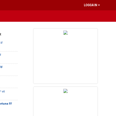
LOGGA IN
R
 IF
F
 FF
 vit
ortuna FF