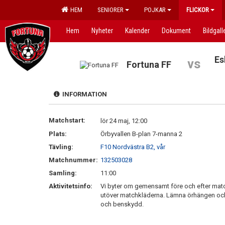
HEM
SENIORER
POJKAR
FLICKOR
Hem
Nyheter
Kalender
Dokument
Bildgall
Es
vs
Fortuna FF
INFORMATION
Matchstart:
lör 24 maj, 12:00
Plats:
Örbyvallen B-plan 7-manna 2
Tävling:
F10 Nordvästra B2, vår
Matchnummer:
132503028
Samling:
11:00
Aktivitetsinfo:
Vi byter om gemensamt före och efter match
utöver matchkläderna. Lämna örhängen oc
och benskydd.