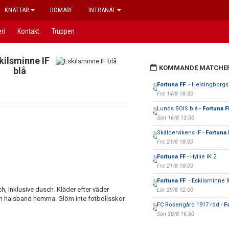
KNATTAR
DOMARE
INTRANÄT
eri
Kontakt
Truppen
kilsminne IF
KOMMANDE MATCHE
blå
Fortuna FF
- Helsingborgs
Fre 14/8 18:30
Lunds BOIS blå -
Fortuna F
Sön 16/8 13:00
Skäldervikens IF -
Fortuna
Fre 21/8 18:00
Fortuna FF
- Hyllie IK 2
Fre 21/8 18:00
Fortuna FF
- Eskilsminne IF
, inklusive dusch. Kläder efter väder
Lör 29/8 12:00
h halsband hemma. Glöm inte fotbollsskor
FC Rosengård 1917 röd -
F
Sön 30/8 16:30