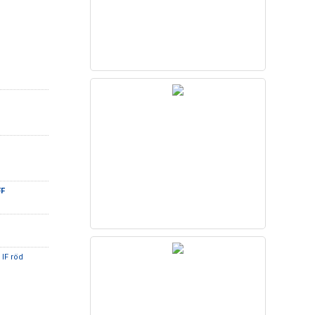
FF
IF röd