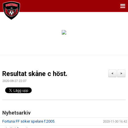
HEM
NYHETER
KALENDER
MATCHER
TRUPPEN
Resultat skåne c höst.
<
>
BILDGALLERI
2020-08-27 22:07
DOKUMENT
KONTAKT
Nyhetsarkiv
Fortuna FF söker spelare f.2005.
2020-11-30 16:42