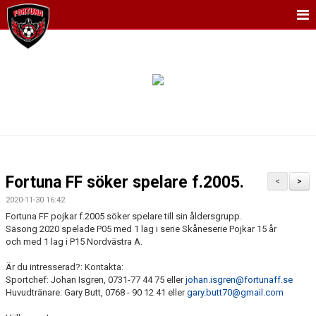
HEM
NYHETER
KALENDER
MATCHER
TRUPPEN
Fortuna FF söker spelare f.2005.
<
>
BILDGALLERI
2020-11-30 16:42
Fortuna FF pojkar f.2005 söker spelare till sin åldersgrupp.
DOKUMENT
Säsong 2020 spelade P05 med 1 lag i serie Skåneserie Pojkar 15 år
och med 1 lag i P15 Nordvästra A.
KONTAKT
Är du intresserad?: Kontakta:
Sportchef: Johan Isgren, 0731-77 44 75 eller
johan.isgren@fortunaff.se
Huvudtränare: Gary Butt, 0768 - 90 12 41 eller
gary.butt70@gmail.com