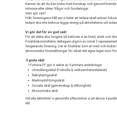
Känner du att du kan bidra med kunskap och genomförande så
intresse eller idéer, frågor och funderingar.
Vem gör vad?
Från föreningens håll ser vi helst att ledare skall enbart foku
ledare ska inte behöva lägga energi på aktiviteterna vid sida
Vi gör det för en god sak!
För att detta ska fungera så behöver vi en bred, stark och dr
Föräldrakommitténs deltagare utgörs av minst 2 representanter f
fungerande förening. Det är föräldrar som är med och bidrar ti
ekonomiska förutsättningar för såväl det egna laget som fören
5 goda skäl
I Fortuna FF gör vi saker av 5 primära anledningar:
Utvecklingsskäl (Fotbolls & verksamhetsrelaterat)
Rekryteringsskäl
Marknadsföringsskäl
Sociala skäl (gemenskap & tillhörighet)
Ekonomiska skäl
Vid alla aktiviteter vi genomför eftersträvar vi att dessa 5 punkt
del.