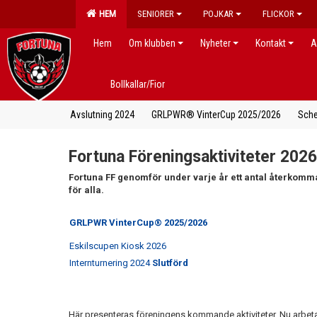
HEM
SENIORER
POJKAR
FLICKOR
Hem
Om klubben
Nyheter
Kontakt
A
Bollkallar/Fior
Avslutning 2024
GRLPWR® VinterCup 2025/2026
Schem
Fortuna Föreningsaktiviteter 2026
Fortuna FF genomför under varje år ett antal återkomm
för alla.
GRLPWR VinterCup® 2025/2026
Eskilscupen Kiosk 2026
Internturnering 2024
Slutförd
Här presenteras föreningens kommande aktiviteter. Nu arbetar