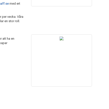
aff.se
med ert
er per vecka. Våra
r en stor roll.
r att ha en
skapar
...