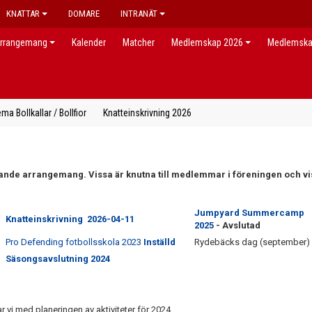
KNATTAR
DOMARE
INTRANÄT
rrangemang
Kalender
Matcher
Medlemskap 2026
Medlemsk
a Bollkallar / Bollfior
Knatteinskrivning 2026
ande arrangemang. Vissa är knutna till medlemmar i föreningen och vi
Jumpyard Summercamp
Knatteinskrivning
2026-04-11
2025
- Avslutad
Pro Defending fotbollsskola 2023
Inställd
Rydebäcks dag (september)
Säsongsavslutning 2024
 vi med planeringen av aktiviteter för 2024.