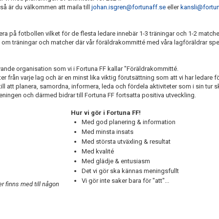
 är du välkommen att maila till
johan.isgren@fortunaff.se
eller
kansli@fortun
sera på fotbollen vilket för de flesta ledare innebär 1-3 träningar och 1-2 match
n om träningar och matcher där vår föräldrakommitté med våra lagföräldrar spela
ivande organisation som vi i Fortuna FF kallar "Föräldrakommitté.
rån varje lag och är en minst lika viktig förutsättning som att vi har ledare fö
ll att planera, samordna, informera, leda och fördela aktiviteter som i sin tur 
ingen och därmed bidrar till Fortuna FF fortsatta positiva utveckling.
Hur vi gör i Fortuna FF!
Med god planering & information
Med minsta insats
Med största utväxling & resultat
Med kvalité
Med glädje & entusiasm
Det vi gör ska kännas meningsfullt
Vi gör inte saker bara för "att"
er finns med till någon