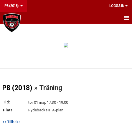
P8 (2018)
LOGGA IN
HEM
NYHETER
KALENDER
MATCHER
TRUPPEN
P8 (2018)
» Träning
BILDGALLERI
Tid:
tor 01 maj, 17:30 - 19:00
DOKUMENT
Plats:
Rydebäcks IP A-plan
KONTAKT
<< Tillbaka