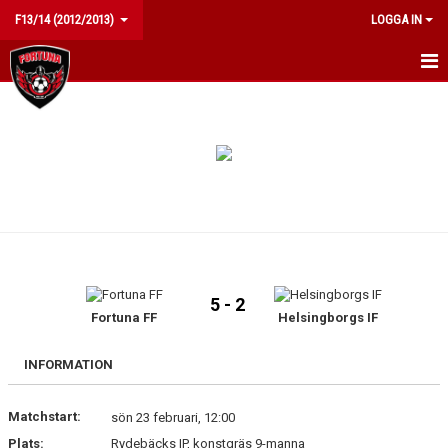
F13/14 (2012/2013)
LOGGA IN
HEM
NYHETER
KALENDER
MATCHER
TRUPPEN
5 - 2
BILDGALLERI
Fortuna FF
Helsingborgs IF
DOKUMENT
INFORMATION
KONTAKT
Matchstart:
sön 23 februari, 12:00
Plats:
Rydebäcks IP, konstgräs 9-manna