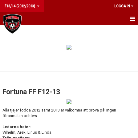
F13/14 (2012/2013)
LOGGA IN
HEM
NYHETER
KALENDER
MATCHER
TRUPPEN
Fortuna FF F12-13
BILDGALLERI
Alla tjejer födda 2012 samt 2013 är välkomna att prova på! Ingen
DOKUMENT
föranmälan behövs.
KONTAKT
Ledarna heter:
Vilhelm, Arek, Linus & Linda
Träningstider: