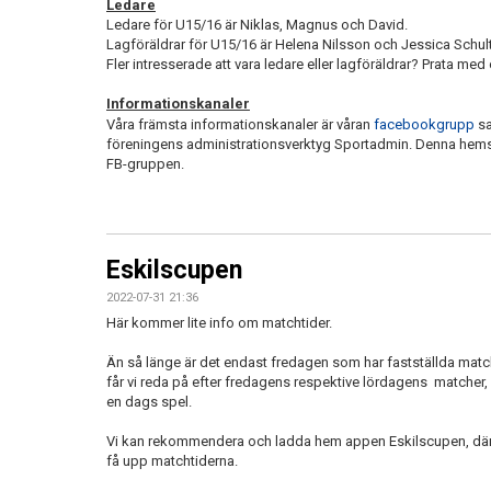
Ledare
Ledare för U15/16 är Niklas, Magnus och David.
Lagföräldrar för U15/16 är Helena Nilsson och Jessica Schul
Fler intresserade att vara ledare eller lagföräldrar? Prata med
Informationskanaler
Våra främsta informationskanaler är våran
facebookgrupp
sa
föreningens administrationsverktyg Sportadmin. Denna hems
FB-gruppen.
Eskilscupen
2022-07-31 21:36
Här kommer lite info om matchtider.
Än så länge är det endast fredagen som har fastställda ma
får vi reda på efter fredagens respektive lördagens matcher,
en dags spel.
Vi kan rekommendera och ladda hem appen Eskilscupen, där d
få upp matchtiderna.