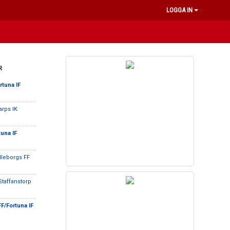
LOGGA IN
R
rtuna IF
tarps IK
tuna IF
lleborgs FF
Staffanstorp
FF/Fortuna IF