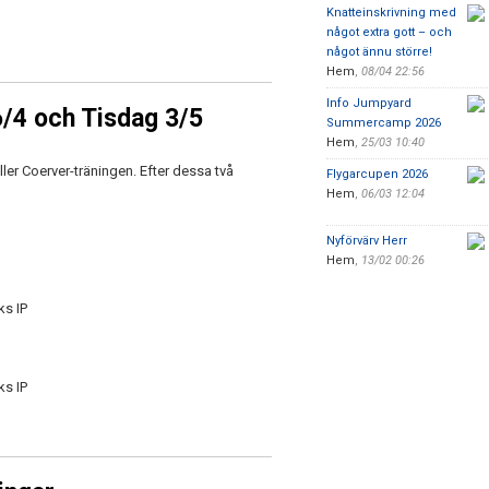
Knatteinskrivning med
något extra gott – och
något ännu större!
Hem
,
08/04 22:56
Info Jumpyard
6/4 och Tisdag 3/5
Summercamp 2026
Hem
,
25/03 10:40
ler Coerver-träningen. Efter dessa två
Flygarcupen 2026
Hem
,
06/03 12:04
Nyförvärv Herr
Hem
,
13/02 00:26
ks IP
ks IP