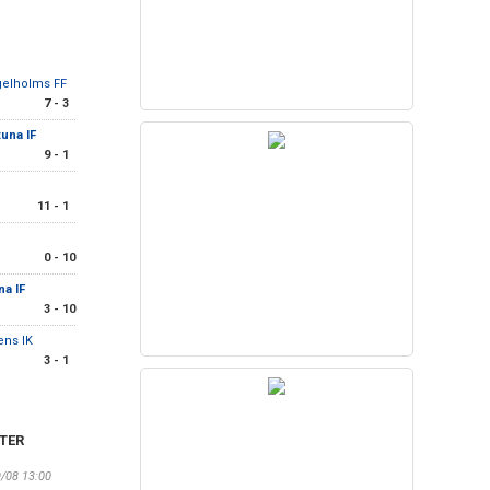
gelholms FF
7 - 3
tuna IF
9 - 1
11 - 1
0 - 10
na IF
3 - 10
ens IK
3 - 1
TER
9/08 13:00