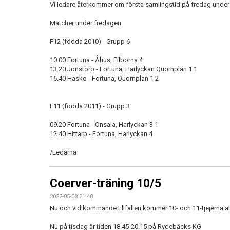
Vi ledare återkommer om första samlingstid på fredag under 
Matcher under fredagen:
F12 (födda 2010) - Grupp 6
10.00 Fortuna - Åhus, Filborna 4
13.20 Jonstorp - Fortuna, Harlyckan Quornplan 1 1
16.40 Hasko - Fortuna, Quornplan 1 2
F11 (födda 2011) - Grupp 3
09.20 Fortuna - Onsala, Harlyckan 3 1
12.40 Hittarp - Fortuna, Harlyckan 4
/Ledarna
Coerver-träning 10/5
2022-05-08 21:48
Nu och vid kommande tillfällen kommer 10- och 11-tjejerna at
Nu på tisdag är tiden 18.45-20.15 på Rydebäcks KG