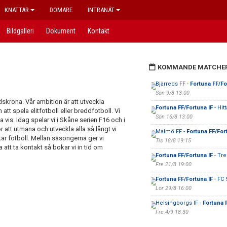
KNATTAR
DOMARE
INTRANÄT
Bildgalleri
Dokument
Kontakt
KOMMANDE MATCHE
Bjärreds FF -
Fortuna FF/Fo
Sön 9/8 13:00
skrona. Vår ambition är att utveckla
Fortuna FF/Fortuna IF
- Hit
att spela elitfotboll eller breddfotboll. Vi
Sön 16/8 13:00
a vis. Idag spelar vi i Skåne serien F16 och i
 att utmana och utveckla alla så långt vi
Malmö FF -
Fortuna FF/For
ar fotboll. Mellan säsongerna ger vi
Tis 18/8 19:15
 att ta kontakt så bokar vi in tid om
Fortuna FF/Fortuna IF
- Tre
Fre 21/8 19:00
Fortuna FF/Fortuna IF
- FC 
Lör 29/8 16:00
Helsingborgs IF -
Fortuna 
Fre 4/9 18:30