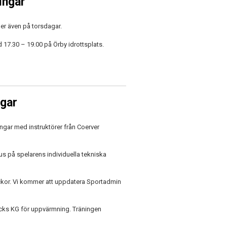
ingar
der även på torsdagar.
 17.30 – 19.00 på Örby idrottsplats.
ngar
ingar med instruktörer från Coerver
s på spelarens individuella tekniska
eckor. Vi kommer att uppdatera Sportadmin
cks KG för uppvärmning. Träningen