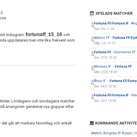
tz.
SPELADE MATCHER
 oss.
Fortuna FF/Fortuna IF
- Än
Sön 7/6 11:30
fortunaff_15_16
mt Instagram:
och
Malmö FF -
Fortuna FF/For
ida uppdateras men inte lika frekvent som
Mån 1/6 19:15
Fortuna FF
- Glumslövs FF
Ons 27/5 19:00
Mörarps IF -
Fortuna FF
Mån 25/5 18:30
Åhus IF -
Fortuna FF/Fortu
Sön 24/5 10:30
Fortuna FF/Fortuna IF
- Vik
tchtider. Lördagens och söndagens matcher
Sön 10/5 13:00
 då arrangören genererar nya grupper efter
et går att markera favoritlag och enkelt
KOMMANDE AKTIVITE
Match, Borgeby IP B-plan
, 0