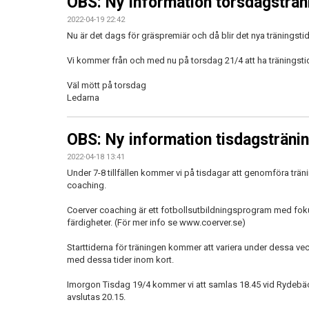
OBS: Ny information torsdagsträn
2022-04-19 22:42
Nu är det dags för gräspremiär och då blir det nya träningsti
Vi kommer från och med nu på torsdag 21/4 att ha träningstid
Väl mött på torsdag
Ledarna
OBS: Ny information tisdagsträni
2022-04-18 13:41
Under 7-8 tillfällen kommer vi på tisdagar att genomföra trän
coaching.
Coerver coaching är ett fotbollsutbildningsprogram med foku
färdigheter. (För mer info se www.coerver.se)
Starttiderna för träningen kommer att variera under dessa v
med dessa tider inom kort.
Imorgon Tisdag 19/4 kommer vi att samlas 18.45 vid Rydebä
avslutas 20.15.