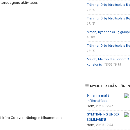
torsdagens aktiviteter.
Träning, Örby Idrottsplats B-
17:15
Träning, Örby Idrottsplats B-
17:15
Match, Rydebäcks IP, gräsp
13:00
Träning, Örby Idrottsplats B-
17:15
Match, Malmö Stadionområd
konstgräs
, 18/08 19:15
NYHETER FRÅN FÖRE
9-manna mål är
införskaffade!
Hem
,
29/05 12:07
GYMTRÄNING UNDER
t köra Coerver-träningen tillsammans.
SOMMAREN!
Hem
,
29/05 12:03