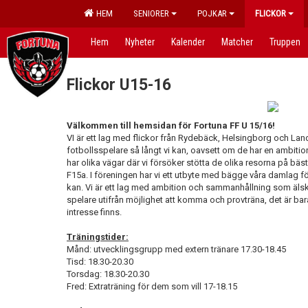
HEM
SENIORER
POJKAR
FLICKOR
Hem
Nyheter
Kalender
Matcher
Truppen
Flickor U15-16
Välkommen till hemsidan för Fortuna FF U 15/16!
VI är ett lag med flickor från Rydebäck, Helsingborg och Land
fotbollsspelare så långt vi kan, oavsett om de har en ambition 
har olika vägar där vi försöker stötta de olika resorna på bäst
F15a. I föreningen har vi ett utbyte med bägge våra damlag för
kan. Vi är ett lag med ambition och sammanhållning som älsk
spelare utifrån möjlighet att komma och provträna, det är bara
intresse finns.
Träningstider:
Månd: utvecklingsgrupp med extern tränare 17.30-18.45
Tisd: 18.30-20.30
Torsdag: 18.30-20.30
Fred: Extraträning för dem som vill 17-18.15