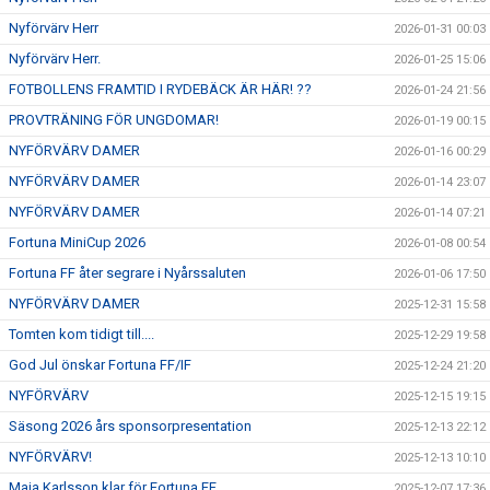
Nyförvärv Herr
2026-01-31 00:03
Nyförvärv Herr.
2026-01-25 15:06
FOTBOLLENS FRAMTID I RYDEBÄCK ÄR HÄR! ??
2026-01-24 21:56
PROVTRÄNING FÖR UNGDOMAR!
2026-01-19 00:15
NYFÖRVÄRV DAMER
2026-01-16 00:29
NYFÖRVÄRV DAMER
2026-01-14 23:07
NYFÖRVÄRV DAMER
2026-01-14 07:21
Fortuna MiniCup 2026
2026-01-08 00:54
Fortuna FF åter segrare i Nyårssaluten
2026-01-06 17:50
NYFÖRVÄRV DAMER
2025-12-31 15:58
Tomten kom tidigt till....
2025-12-29 19:58
God Jul önskar Fortuna FF/IF
2025-12-24 21:20
NYFÖRVÄRV
2025-12-15 19:15
Säsong 2026 års sponsorpresentation
2025-12-13 22:12
NYFÖRVÄRV!
2025-12-13 10:10
Maja Karlsson klar för Fortuna FF
2025-12-07 17:36