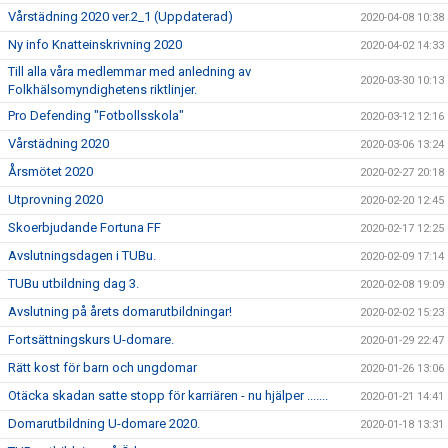
Vårstädning 2020 ver.2_1 (Uppdaterad)
2020-04-08 10:38
Ny info Knatteinskrivning 2020
2020-04-02 14:33
Till alla våra medlemmar med anledning av
2020-03-30 10:13
Folkhälsomyndighetens riktlinjer.
Pro Defending "Fotbollsskola"
2020-03-12 12:16
Vårstädning 2020
2020-03-06 13:24
Årsmötet 2020
2020-02-27 20:18
Utprovning 2020
2020-02-20 12:45
Skoerbjudande Fortuna FF
2020-02-17 12:25
Avslutningsdagen i TUBu.
2020-02-09 17:14
TUBu utbildning dag 3.
2020-02-08 19:09
Avslutning på årets domarutbildningar!
2020-02-02 15:23
Fortsättningskurs U-domare.
2020-01-29 22:47
Rätt kost för barn och ungdomar
2020-01-26 13:06
Otäcka skadan satte stopp för karriären - nu hjälper .......
2020-01-21 14:41
Domarutbildning U-domare 2020.
2020-01-18 13:31