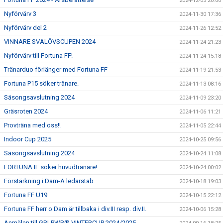
2024-12-05 20:00
Nyförvärv 3
2024-11-30 17:36
Nyförvärv del 2
2024-11-26 12:52
VINNARE SVALÖVSCUPEN 2024
2024-11-24 21:23
Nyförvärv till Fortuna FF!
2024-11-24 15:18
Tränarduo förlänger med Fortuna FF
2024-11-19 21:53
Fortuna P15 söker tränare.
2024-11-13 08:16
Säsongsavslutning 2024
2024-11-09 23:20
Gräsroten 2024
2024-11-06 11:21
Provträna med oss!!
2024-11-05 22:44
Indoor Cup 2025
2024-10-25 09:56
Säsongsavslutning 2024
2024-10-24 11:08
FORTUNA IF söker huvudtränare!
2024-10-24 00:02
Förstärkning i Dam-A ledarstab
2024-10-18 19:03
Fortuna FF U19
2024-10-15 22:12
Fortuna FF herr o Dam är tillbaka i div.III resp. div.II.
2024-10-06 15:28
Anmälan till GRLPWR® VINTERCUP 2024/2025