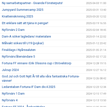
Ny samarbetspartner - Givande Fönsterputs!
2025-04-03 11:00
Jumpyard Summercamp 2025
2025-03-31 13:40
Knatteinskrivning 2025
2025-03-20 12:52
Ett enklare sätt att tjäna in pengar!
2025-02-19 16:55
Nyförvärv 2 Dam
2025-02-04 18:45
Dam-A söker lagledare/ materialare
2025-01-14 22:02
Målvakt sökes till U19 (pojkar)
2025-01-12 23:42
Finaldags i Nyårssaluten
2025-01-05 21:14
Nyförvärv/återvändare 5
2025-01-02 17:22
Fortuna FF vinnare i Erik Olssons cup i Strövelstorp
2024-12-28 19:15
Julcup 2024
2024-12-27 16:12
God Jul och Gott Nytt År till alla våra fantastiska Fortuna-
2024-12-26 08:42
vänner!
Ledarstaben Fortuna IF Dam div.4 2025
2024-12-23 12:34
Nyförvärv 1 Dam
2024-12-15 17:49
Nyförvärv 4
2024-12-13 13:50
Fortuna FF 2024 - Årsberättelse