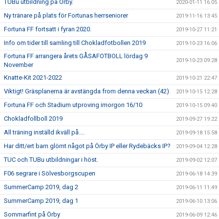
TUBu utbildning på Örby.
2020-01-11 16:05
Ny tränare på plats för Fortunas herrseniorer
2019-11-16 13:45
Fortuna FF fortsatt i fyran 2020.
2019-10-27 11:21
Info om tider till samling till Chokladfotbollen 2019
2019-10-23 16:06
Fortuna FF arrangera årets GÅSAFOTBOLL lördag 9
2019-10-23 09:28
November
Knatte-Kit 2021-2022
2019-10-21 22:47
Viktigt! Gräsplanerna är avstängda from denna veckan (42)
2019-10-15 12:28
Fortuna FF och Stadium utproving imorgon 16/10
2019-10-15 09:40
Chokladfollboll 2019
2019-09-27 19:22
All träning inställd ikväll på....
2019-09-18 15:58
Har ditt/ert barn glömt något på Örby IP eller Rydebäcks IP?
2019-09-04 12:28
TUC och TUBu utbildningar i höst.
2019-09-02 12:07
F06 segrare i Sölvesborgscupen
2019-06-18 14:39
SummerCamp 2019, dag 2
2019-06-11 11:49
SummerCamp 2019, dag 1
2019-06-10 13:06
Sommarfint på Örby
2019-06-09 12:46