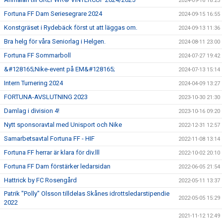
2024-09-16 18:25
Fortuna FF Dam Seriesegrare 2024
2024-09-15 16:55
Konstgräset i Rydebäck först ut att läggas om.
2024-09-13 11:36
Bra helg för våra Seniorlag i Helgen.
2024-08-11 23:00
Fortuna FF Sommarboll
2024-07-27 19:42
&#128165;Nike-event på EM&#128165;
2024-07-13 15:14
Intern Turnering 2024
2024-04-09 13:27
FORTUNA-AVSLUTNING 2023
2023-10-30 21:30
Damlag i division 4!
2023-10-16 09:20
Nytt sponsoravtal med Unisport och Nike
2022-12-31 12:57
Samarbetsavtal Fortuna FF - HIF
2022-11-08 13:14
Fortuna FF herrar är klara för div.lll
2022-10-02 20:10
Fortuna FF Dam förstärker ledarsidan
2022-06-05 21:54
Hattrick by FC Rosengård
2022-05-11 13:37
Patrik "Polly" Olsson tilldelas Skånes idrottsledarstipendie
2022-05-05 15:29
2022
2021-11-12 12:49