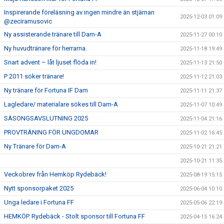
Inspirerande föreläsning av ingen mindre än stjärnan
2025-12-03 01:09
@zeciramusovic
Ny assisterande tränare till Dam-A
2025-11-27 00:10
Ny huvudtränare för herrarna.
2025-11-18 19:49
Snart advent – låt ljuset flöda in!
2025-11-13 21:50
P 2011 söker tränare!
2025-11-12 21:03
Ny tränare för Fortuna IF Dam
2025-11-11 21:37
Lagledare/ materialare sökes till Dam-A
2025-11-07 10:49
SÄSONGSAVSLUTNING 2025
2025-11-04 21:16
PROVTRÄNING FÖR UNGDOMAR
2025-11-02 16:45
Ny Tränare för Dam-A
2025-10-21 21:21
2025-10-21 11:35
Veckobrev från Hemköp Rydebäck!
2025-08-19 15:15
Nytt sponsorpaket 2025
2025-06-04 10:10
Unga ledare i Fortuna FF
2025-05-06 22:19
HEMKÖP. Rydebäck - Stolt sponsor till Fortuna FF
2025-04-15 16:24