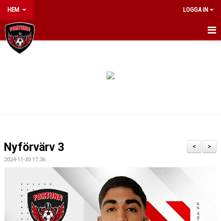
HEM
LOGGA IN
HEM
OM KLUBBEN
NYHETER
INFO JUMPYARD SUMMERCAMP 2026
KONTAKT
Nyförvärv 3
<
>
ARRANGEMANG
2024-11-30 17:36
KALENDER
MATCHER