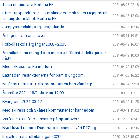
Tillsammans är vi Fortuna FF
2021-08-03 22:18
Efter Europarekordet – Caroline Seger skänker Hejapris till
2021-06-16 12:06
sin ungdomsklubb Fortuna FF.
Jumpyardhelsingborg erbjudande.
2021-06-14 12:46
Äntligen - väntan är över...
2021-05-31 19:51
Fotbollsskola årgångar 2008 - 2005.
2021-05-19 16:07
Anmälan är nu stängd pga maxtaket för antal deltagare är
2021-05-19 10:00
nått!!
Media/Press för kännedom.
2021-04-29 12:09
Lättnader i restriktionerna för barn & ungdom.
2021-04-28 16:22
Nu finns Fortuna FF:s idrottsrabatten hos våra lag!
2021-04-14 09:28
Årsmöte 2021, 18/3 klockan 19.00
2021-03-18 11:11
Kvarglömt 2021-03-12
2021-03-12 11:25
Media/Press och Skånes kommuner för kännedom
2021-03-11 11:02
Varför inte en fotbollscamp på sportlovet?
2020-12-15 13:47
Nya Huvudtränare i Damtruppen samt till vårt F17 lag.
2020-11-26 12:45
Inställda tränarutbildningar 2020!
2020-10-28 15:07