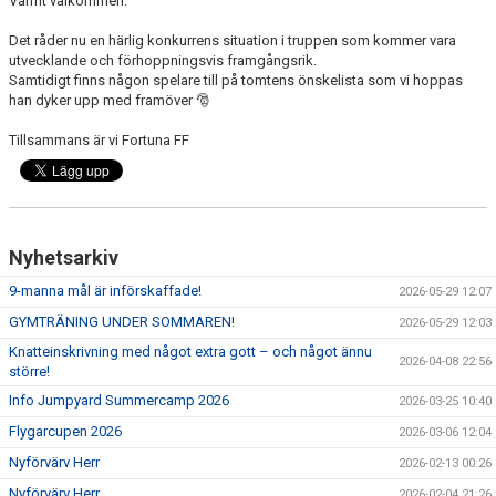
Varmt välkommen.
Det råder nu en härlig konkurrens situation i truppen som kommer vara
utvecklande och förhoppningsvis framgångsrik.
Samtidigt finns någon spelare till på tomtens önskelista som vi hoppas
han dyker upp med framöver 🎅
Tillsammans är vi Fortuna FF
Nyhetsarkiv
9-manna mål är införskaffade!
2026-05-29 12:07
GYMTRÄNING UNDER SOMMAREN!
2026-05-29 12:03
Knatteinskrivning med något extra gott – och något ännu
2026-04-08 22:56
större!
Info Jumpyard Summercamp 2026
2026-03-25 10:40
Flygarcupen 2026
2026-03-06 12:04
Nyförvärv Herr
2026-02-13 00:26
Nyförvärv Herr
2026-02-04 21:26