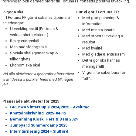
föreningen och därmed bidrar till Fortuna FF fortsatta positiva utveckling.
5 goda skäl
Hur vi gör i Fortuna FF!
I Fortuna FF gör vi saker av 5 primära
Med god planering &
anledningar:
information
Utvecklingsskäl (Fotbolls &
Med minsta insats
verksamhetsrelaterat)
Med största utväxling &
Rekryteringsskäl
resultat
Marknadsföringsskäl
Med kvalité
Sociala skäl (gemenskap &
Med glädje & entusiasm
tillhörighet)
Det vi gör ska kännas
Ekonomiska skäl
meningsfullt
Vi gör inte saker bara för
Vid alla aktiviteter vi genomför eftersträvar
"att"...
vi att dessa 5 punkter finns med till någon
del.
Planerade aktiviteter för 2025
GRLPWR VinterCup® 2024/2025 - Avslutad
Knatteinskrivning 2025-04-12
Bemanning Kiosk, Herr & Dam 2024
Jumpyard Summercamp 2025
Internturnering 2024 - Slutförd