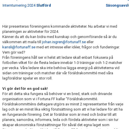
KNATTEINSKRIVNING 2026
Internturnering 2024
Slutförd
Säsongsavsl
KALENDER
MATCHER
Här presenteras föreningens kommande aktiviteter. Nu arbetar vi med
planeringen av aktiviteter för 2024.
Känner du att du kan bidra med kunskap och genomförande så är du
MEDLEMSKAP 2026
välkommen att maila till
johan.isgren@fortunaff.se
eller
kansli@fortunaff.se
med ert intresse eller idéer, frågor och funderingar.
MEDLEMSKAP
Vem gör vad?
Från föreningens håll ser vi helst att ledare skall enbart fokusera på
fotbollen vilket för de flesta ledare innebär 1-3 träningar och 1-2 matcher
FORTUNARABATTEN
per vecka. Våra ledare ska inte behöva lägga energi på aktiviteterna vid
sidan om träningar och matcher där vår föräldrakommitté med våra
FORTUNASHOPPEN
lagföräldrar spelar en stor roll.
Vi gör det för en god sak!
TRÄNINGSTIDER GRÄS 2026
För att detta ska fungera så behöver vi en bred, stark och drivande
organisation som vi i Fortuna FF kallar "Föräldrakommitté.
Föräldrakommitténs deltagare utgörs av minst 2 representanter från varje
lag och är en minst lika viktig förutsättning som att vi har ledare för att ha
BOLLKALLAR/FIOR
en fungerande förening. Det är föräldrar som är med och bidrar till att
planera, samordna, informera, leda och fördela aktiviteter som i sin tur
skapar ekonomiska förutsättningar för såväl det egna laget som