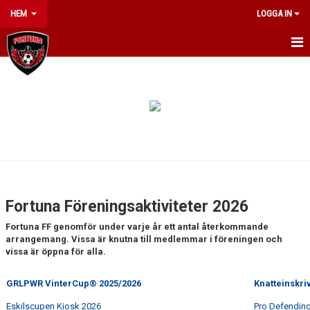
HEM
LOGGA IN
HEM
OM KLUBBEN
NYHETER
KONTAKT
ARRANGEMANG
Fortuna Föreningsaktiviteter 2026
AVSLUTNING 2024
Fortuna FF genomför under varje år ett antal återkommande
arrangemang. Vissa är knutna till medlemmar i föreningen och
vissa är öppna för alla.
GRLPWR® VINTERCUP 2025/2026
GRLPWR VinterCup® 2025/2026
SCHEMA BOLLKALLAR / BOLLFIOR
Knatteinskri
Eskilscupen Kiosk 2026
Pro Defending