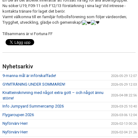
En del av det arbetet innefattar att fortsatt ha lag för alla åldersgrupper.
MEDLEMSKAP 2026
Nu söker U19, F09-11 och F12/13 förstärkning i sina lag! Vid intresse -
kontakta tränare för laget det berör.
MEDLEMSKAP
Varmt välkomna till en familjär fotbollsförening som följer värdeorden;
Trygghet, utveckling, glädje och gemenskap!
FORTUNARABATTEN
Tillsammans är vi Fortuna FF
FORTUNASHOPPEN
TRÄNINGSTIDER GRÄS 2026
Nyhetsarkiv
9-manna mål är införskaffade!
2026-05-29 12:07
BOLLKALLAR/FIOR
GYMTRÄNING UNDER SOMMAREN!
2026-05-29 12:03
Knatteinskrivning med något extra gott – och något ännu
2026-04-08 22:56
större!
Info Jumpyard Summercamp 2026
2026-03-25 10:40
Flygarcupen 2026
2026-03-06 12:04
Nyförvärv Herr
2026-02-13 00:26
Nyförvärv Herr
2026-02-04 21:26