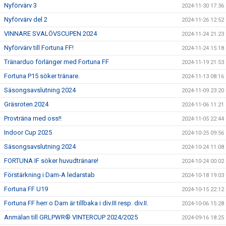
Nyförvärv 3
2024-11-30 17:36
Nyförvärv del 2
2024-11-26 12:52
VINNARE SVALÖVSCUPEN 2024
2024-11-24 21:23
Nyförvärv till Fortuna FF!
2024-11-24 15:18
Tränarduo förlänger med Fortuna FF
2024-11-19 21:53
Fortuna P15 söker tränare.
2024-11-13 08:16
Säsongsavslutning 2024
2024-11-09 23:20
Gräsroten 2024
2024-11-06 11:21
Provträna med oss!!
2024-11-05 22:44
Indoor Cup 2025
2024-10-25 09:56
Säsongsavslutning 2024
2024-10-24 11:08
FORTUNA IF söker huvudtränare!
2024-10-24 00:02
Förstärkning i Dam-A ledarstab
2024-10-18 19:03
Fortuna FF U19
2024-10-15 22:12
Fortuna FF herr o Dam är tillbaka i div.III resp. div.II.
2024-10-06 15:28
Anmälan till GRLPWR® VINTERCUP 2024/2025
2024-09-16 18:25