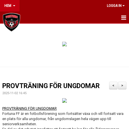
HEM
LOGGA IN
HEM
OM KLUBBEN
NYHETER
INFO JUMPYARD SUMMERCAMP 2026
KONTAKT
PROVTRÄNING FÖR UNGDOMAR
<
>
ARRANGEMANG
2025-11-02 16:45
KALENDER
PROVTRÄNING FÖR UNGDOMAR
Fortuna FF är en fotbollsförening som fortsätter växa och vill fortsatt vara
MATCHER
en plats för alla ungdomar, från ungdomslagen hela vägen upp till
seniorverksamheten.