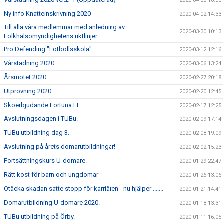
2020-04-08 10:38
Ny info Knatteinskrivning 2020
2020-04-02 14:33
Till alla våra medlemmar med anledning av
2020-03-30 10:13
Folkhälsomyndighetens riktlinjer.
Pro Defending "Fotbollsskola"
2020-03-12 12:16
Vårstädning 2020
2020-03-06 13:24
Årsmötet 2020
2020-02-27 20:18
Utprovning 2020
2020-02-20 12:45
Skoerbjudande Fortuna FF
2020-02-17 12:25
Avslutningsdagen i TUBu.
2020-02-09 17:14
TUBu utbildning dag 3.
2020-02-08 19:09
Avslutning på årets domarutbildningar!
2020-02-02 15:23
Fortsättningskurs U-domare.
2020-01-29 22:47
Rätt kost för barn och ungdomar
2020-01-26 13:06
Otäcka skadan satte stopp för karriären - nu hjälper .......
2020-01-21 14:41
Domarutbildning U-domare 2020.
2020-01-18 13:31
TUBu utbildning på Örby.
2020-01-11 16:05