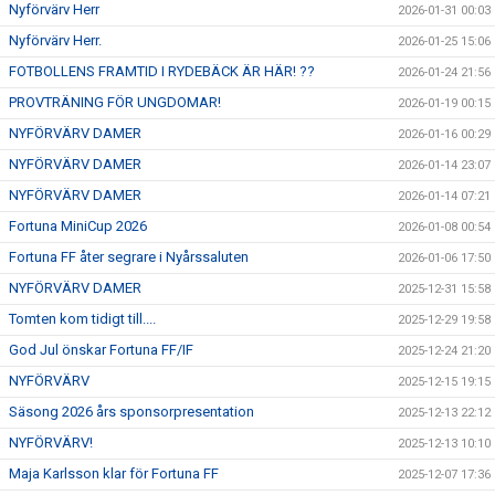
Nyförvärv Herr
2026-01-31 00:03
Nyförvärv Herr.
2026-01-25 15:06
FOTBOLLENS FRAMTID I RYDEBÄCK ÄR HÄR! ??
2026-01-24 21:56
PROVTRÄNING FÖR UNGDOMAR!
2026-01-19 00:15
NYFÖRVÄRV DAMER
2026-01-16 00:29
NYFÖRVÄRV DAMER
2026-01-14 23:07
NYFÖRVÄRV DAMER
2026-01-14 07:21
Fortuna MiniCup 2026
2026-01-08 00:54
Fortuna FF åter segrare i Nyårssaluten
2026-01-06 17:50
NYFÖRVÄRV DAMER
2025-12-31 15:58
Tomten kom tidigt till....
2025-12-29 19:58
God Jul önskar Fortuna FF/IF
2025-12-24 21:20
NYFÖRVÄRV
2025-12-15 19:15
Säsong 2026 års sponsorpresentation
2025-12-13 22:12
NYFÖRVÄRV!
2025-12-13 10:10
Maja Karlsson klar för Fortuna FF
2025-12-07 17:36