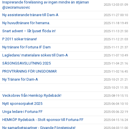
Inspirerande föreläsning av ingen mindre än stjärnan
2025-12-03 01:09
@zeciramusovic
Ny assisterande tränare till Dam-A
2025-11-27 00:10
Ny huvudtränare för herrarna.
2025-11-18 19:49
Snart advent – låt ljuset flöda in!
2025-11-13 21:50
P 2011 söker tränare!
2025-11-12 21:03
Ny tränare för Fortuna IF Dam
2025-11-11 21:37
Lagledare/ materialare sökes till Dam-A
2025-11-07 10:49
SÄSONGSAVSLUTNING 2025
2025-11-04 21:16
PROVTRÄNING FÖR UNGDOMAR
2025-11-02 16:45
Ny Tränare för Dam-A
2025-10-21 21:21
2025-10-21 11:35
Veckobrev från Hemköp Rydebäck!
2025-08-19 15:15
Nytt sponsorpaket 2025
2025-06-04 10:10
Unga ledare i Fortuna FF
2025-05-06 22:19
HEMKÖP. Rydebäck - Stolt sponsor till Fortuna FF
2025-04-15 16:24
Ny samarbetspartner - Givande Fönsterputs!
2025-04-03 11:00