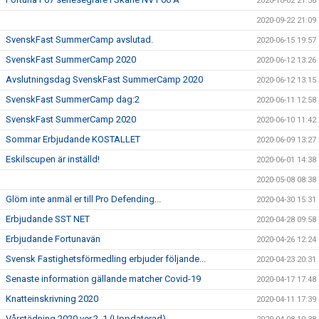
2020-10-02 21:58
2020-09-22 21:09
SvenskFast SummerCamp avslutad.
2020-06-15 19:57
SvenskFast SummerCamp 2020
2020-06-12 13:26
Avslutningsdag SvenskFast SummerCamp 2020
2020-06-12 13:15
SvenskFast SummerCamp dag:2
2020-06-11 12:58
SvenskFast SummerCamp 2020
2020-06-10 11:42
Sommar Erbjudande KOSTALLET
2020-06-09 13:27
Eskilscupen är inställd!
2020-06-01 14:38
2020-05-08 08:38
Glöm inte anmäl er till Pro Defending...
2020-04-30 15:31
Erbjudande SST NET
2020-04-28 09:58
Erbjudande Fortunavän
2020-04-26 12:24
Svensk Fastighetsförmedling erbjuder följande...
2020-04-23 20:31
Senaste information gällande matcher Covid-19
2020-04-17 17:48
Knatteinskrivning 2020
2020-04-11 17:39
Vårstädning 2020 ver.2_1 (Uppdaterad)