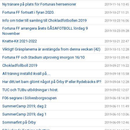
Ny tränare på plats för Fortunas herrseniorer
2019-11-16 13:45
Fortuna FF fortsatt i fyran 2020.
2019-10-27 11:21
Info om tider till samling till Chokladfotbollen 2019
2019-10-23 16:06
Fortuna FF arrangera årets GÅSAFOTBOLL lördag 9
2019-10-23 09:28
November
Knatte-Kit 2021-2022
2019-10-21 22:47
Viktigt! Gräsplanerna är avstängda from denna veckan (42)
2019-10-15 12:28
Fortuna FF och Stadium utproving imorgon 16/10
2019-10-15 09:40
Chokladfollboll 2019
2019-09-27 19:22
All träning inställd ikväll på....
2019-09-18 15:58
Har ditt/ert barn glömt något på Örby IP eller Rydebäcks IP?
2019-09-04 12:28
TUC och TUBu utbildningar i höst.
2019-09-02 12:07
F06 segrare i Sölvesborgscupen
2019-06-18 14:39
SummerCamp 2019, dag 2
2019-06-11 11:49
SummerCamp 2019, dag 1
2019-06-10 13:06
Sommarfint på Örby
2019-06-09 12:46