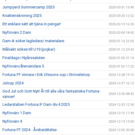
Jumpyard Summercamp 2025
2025-03-31 13:40
Knatteinskrivning 2025
2025-03-20 12:52
Ett enklare sätt att tjäna in pengar!
2025-02-19 16:55
Nyförvärv 2 Dam
2025-02-04 18:45
Dam-A söker lagledare/ materialare
2025-01-14 22:02
Målvakt sökes till U19 (pojkar)
2025-01-12 23:42
Finaldags i Nyårssaluten
2025-01-05 21:14
Nyförvärv/återvändare 5
2025-01-02 17:22
Fortuna FF vinnare i Erik Olssons cup i Strövelstorp
2024-12-28 19:15
Julcup 2024
2024-12-27 16:12
God Jul och Gott Nytt År till alla våra fantastiska Fortuna-
2024-12-26 08:42
vänner!
Ledarstaben Fortuna IF Dam div.4 2025
2024-12-23 12:34
Nyförvärv 1 Dam
2024-12-15 17:49
Nyförvärv 4
2024-12-13 13:50
Fortuna FF 2024 - Årsberättelse
2024-12-05 20:00