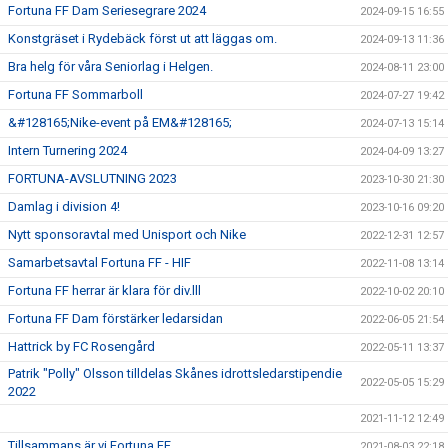
Fortuna FF Dam Seriesegrare 2024
2024-09-15 16:55
Konstgräset i Rydebäck först ut att läggas om.
2024-09-13 11:36
Bra helg för våra Seniorlag i Helgen.
2024-08-11 23:00
Fortuna FF Sommarboll
2024-07-27 19:42
&#128165;Nike-event på EM&#128165;
2024-07-13 15:14
Intern Turnering 2024
2024-04-09 13:27
FORTUNA-AVSLUTNING 2023
2023-10-30 21:30
Damlag i division 4!
2023-10-16 09:20
Nytt sponsoravtal med Unisport och Nike
2022-12-31 12:57
Samarbetsavtal Fortuna FF - HIF
2022-11-08 13:14
Fortuna FF herrar är klara för div.lll
2022-10-02 20:10
Fortuna FF Dam förstärker ledarsidan
2022-06-05 21:54
Hattrick by FC Rosengård
2022-05-11 13:37
Patrik "Polly" Olsson tilldelas Skånes idrottsledarstipendie
2022-05-05 15:29
2022
2021-11-12 12:49
Tillsammans är vi Fortuna FF
2021-08-03 22:18