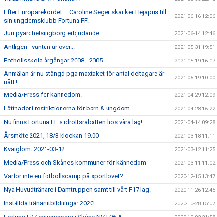
Efter Europarekordet – Caroline Seger skänker Hejapris till
2021-06-16 12:06
sin ungdomsklubb Fortuna FF.
Jumpyardhelsingborg erbjudande.
2021-06-14 12:46
Äntligen - väntan är över...
2021-05-31 19:51
Fotbollsskola årgångar 2008 - 2005.
2021-05-19 16:07
Anmälan är nu stängd pga maxtaket för antal deltagare är
2021-05-19 10:00
nått!!
Media/Press för kännedom.
2021-04-29 12:09
Lättnader i restriktionerna för barn & ungdom.
2021-04-28 16:22
Nu finns Fortuna FF:s idrottsrabatten hos våra lag!
2021-04-14 09:28
Årsmöte 2021, 18/3 klockan 19.00
2021-03-18 11:11
Kvarglömt 2021-03-12
2021-03-12 11:25
Media/Press och Skånes kommuner för kännedom
2021-03-11 11:02
Varför inte en fotbollscamp på sportlovet?
2020-12-15 13:47
Nya Huvudtränare i Damtruppen samt till vårt F17 lag.
2020-11-26 12:45
Inställda tränarutbildningar 2020!
2020-10-28 15:07
Fortuna F07 seriesegrare i Skåne NV F06 A