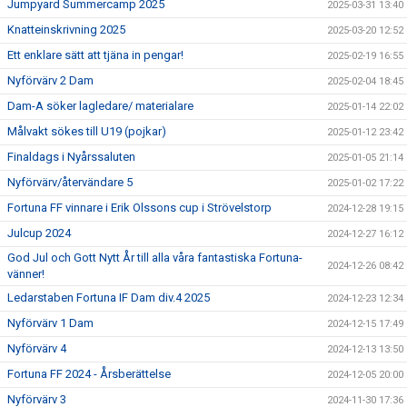
Jumpyard Summercamp 2025
2025-03-31 13:40
Knatteinskrivning 2025
2025-03-20 12:52
Ett enklare sätt att tjäna in pengar!
2025-02-19 16:55
Nyförvärv 2 Dam
2025-02-04 18:45
Dam-A söker lagledare/ materialare
2025-01-14 22:02
Målvakt sökes till U19 (pojkar)
2025-01-12 23:42
Finaldags i Nyårssaluten
2025-01-05 21:14
Nyförvärv/återvändare 5
2025-01-02 17:22
Fortuna FF vinnare i Erik Olssons cup i Strövelstorp
2024-12-28 19:15
Julcup 2024
2024-12-27 16:12
God Jul och Gott Nytt År till alla våra fantastiska Fortuna-
2024-12-26 08:42
vänner!
Ledarstaben Fortuna IF Dam div.4 2025
2024-12-23 12:34
Nyförvärv 1 Dam
2024-12-15 17:49
Nyförvärv 4
2024-12-13 13:50
Fortuna FF 2024 - Årsberättelse
2024-12-05 20:00
Nyförvärv 3
2024-11-30 17:36