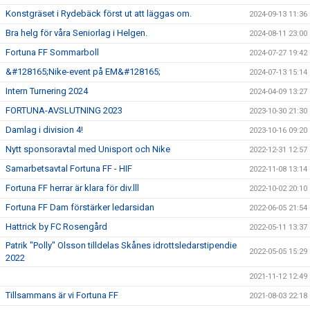
Konstgräset i Rydebäck först ut att läggas om.
2024-09-13 11:36
Bra helg för våra Seniorlag i Helgen.
2024-08-11 23:00
Fortuna FF Sommarboll
2024-07-27 19:42
&#128165;Nike-event på EM&#128165;
2024-07-13 15:14
Intern Turnering 2024
2024-04-09 13:27
FORTUNA-AVSLUTNING 2023
2023-10-30 21:30
Damlag i division 4!
2023-10-16 09:20
Nytt sponsoravtal med Unisport och Nike
2022-12-31 12:57
Samarbetsavtal Fortuna FF - HIF
2022-11-08 13:14
Fortuna FF herrar är klara för div.lll
2022-10-02 20:10
Fortuna FF Dam förstärker ledarsidan
2022-06-05 21:54
Hattrick by FC Rosengård
2022-05-11 13:37
Patrik "Polly" Olsson tilldelas Skånes idrottsledarstipendie
2022-05-05 15:29
2022
2021-11-12 12:49
Tillsammans är vi Fortuna FF
2021-08-03 22:18