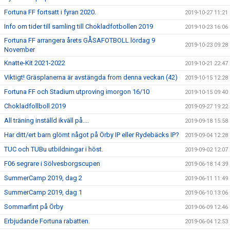
Fortuna FF fortsatt i fyran 2020.
2019-10-27 11:21
Info om tider till samling till Chokladfotbollen 2019
2019-10-23 16:06
Fortuna FF arrangera årets GÅSAFOTBOLL lördag 9
2019-10-23 09:28
November
Knatte-Kit 2021-2022
2019-10-21 22:47
Viktigt! Gräsplanerna är avstängda from denna veckan (42)
2019-10-15 12:28
Fortuna FF och Stadium utproving imorgon 16/10
2019-10-15 09:40
Chokladfollboll 2019
2019-09-27 19:22
All träning inställd ikväll på....
2019-09-18 15:58
Har ditt/ert barn glömt något på Örby IP eller Rydebäcks IP?
2019-09-04 12:28
TUC och TUBu utbildningar i höst.
2019-09-02 12:07
F06 segrare i Sölvesborgscupen
2019-06-18 14:39
SummerCamp 2019, dag 2
2019-06-11 11:49
SummerCamp 2019, dag 1
2019-06-10 13:06
Sommarfint på Örby
2019-06-09 12:46
Erbjudande Fortuna rabatten.
2019-06-04 12:53