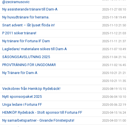
@zeciramusovic
Ny assisterande tränare till Dam-A
2025-11-27 00:10
Ny huvudtränare för herrarna.
2025-11-18 19:49
Snart advent – låt ljuset flöda in!
2025-11-13 21:50
P 2011 söker tränare!
2025-11-12 21:03
Ny tränare för Fortuna IF Dam
2025-11-11 21:37
Lagledare/ materialare sökes till Dam-A
2025-11-07 10:49
SÄSONGSAVSLUTNING 2025
2025-11-04 21:16
PROVTRÄNING FÖR UNGDOMAR
2025-11-02 16:45
Ny Tränare för Dam-A
2025-10-21 21:21
2025-10-21 11:35
Veckobrev från Hemköp Rydebäck!
2025-08-19 15:15
Nytt sponsorpaket 2025
2025-06-04 10:10
Unga ledare i Fortuna FF
2025-05-06 22:19
HEMKÖP. Rydebäck - Stolt sponsor till Fortuna FF
2025-04-15 16:24
Ny samarbetspartner - Givande Fönsterputs!
2025-04-03 11:00