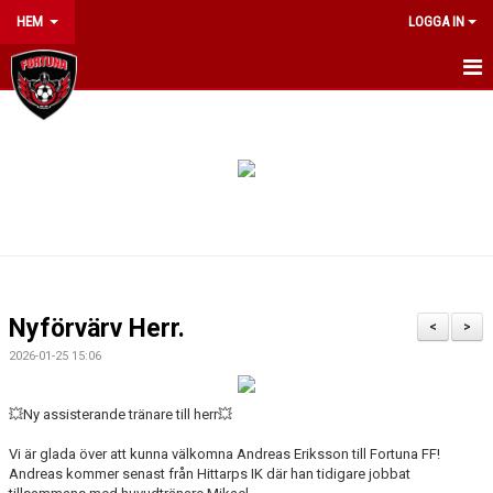
HEM
LOGGA IN
HEM
OM KLUBBEN
NYHETER
INFO JUMPYARD SUMMERCAMP 2026
KONTAKT
Nyförvärv Herr.
<
>
ARRANGEMANG
2026-01-25 15:06
KALENDER
💥Ny assisterande tränare till herr💥
MATCHER
Vi är glada över att kunna välkomna Andreas Eriksson till Fortuna FF!
Andreas kommer senast från Hittarps IK där han tidigare jobbat