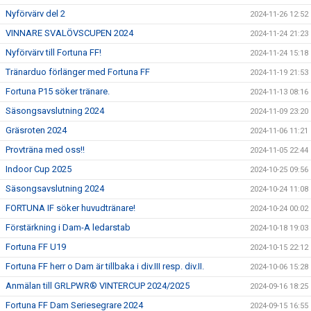
Nyförvärv del 2
2024-11-26 12:52
VINNARE SVALÖVSCUPEN 2024
2024-11-24 21:23
Nyförvärv till Fortuna FF!
2024-11-24 15:18
Tränarduo förlänger med Fortuna FF
2024-11-19 21:53
Fortuna P15 söker tränare.
2024-11-13 08:16
Säsongsavslutning 2024
2024-11-09 23:20
Gräsroten 2024
2024-11-06 11:21
Provträna med oss!!
2024-11-05 22:44
Indoor Cup 2025
2024-10-25 09:56
Säsongsavslutning 2024
2024-10-24 11:08
FORTUNA IF söker huvudtränare!
2024-10-24 00:02
Förstärkning i Dam-A ledarstab
2024-10-18 19:03
Fortuna FF U19
2024-10-15 22:12
Fortuna FF herr o Dam är tillbaka i div.III resp. div.II.
2024-10-06 15:28
Anmälan till GRLPWR® VINTERCUP 2024/2025
2024-09-16 18:25
Fortuna FF Dam Seriesegrare 2024
2024-09-15 16:55