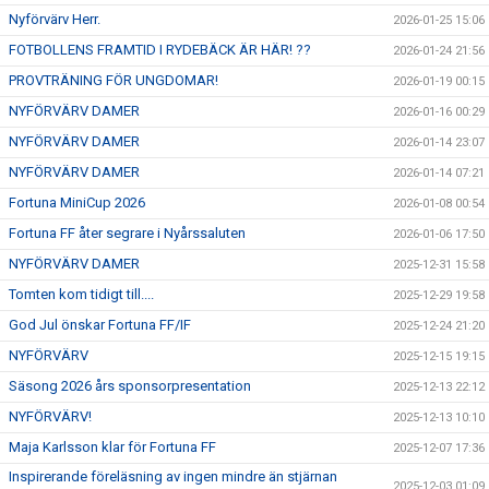
Nyförvärv Herr.
2026-01-25 15:06
FOTBOLLENS FRAMTID I RYDEBÄCK ÄR HÄR! ??
2026-01-24 21:56
PROVTRÄNING FÖR UNGDOMAR!
2026-01-19 00:15
NYFÖRVÄRV DAMER
2026-01-16 00:29
NYFÖRVÄRV DAMER
2026-01-14 23:07
NYFÖRVÄRV DAMER
2026-01-14 07:21
Fortuna MiniCup 2026
2026-01-08 00:54
Fortuna FF åter segrare i Nyårssaluten
2026-01-06 17:50
NYFÖRVÄRV DAMER
2025-12-31 15:58
Tomten kom tidigt till....
2025-12-29 19:58
God Jul önskar Fortuna FF/IF
2025-12-24 21:20
NYFÖRVÄRV
2025-12-15 19:15
Säsong 2026 års sponsorpresentation
2025-12-13 22:12
NYFÖRVÄRV!
2025-12-13 10:10
Maja Karlsson klar för Fortuna FF
2025-12-07 17:36
Inspirerande föreläsning av ingen mindre än stjärnan
2025-12-03 01:09