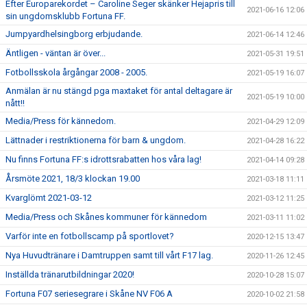
Efter Europarekordet – Caroline Seger skänker Hejapris till
2021-06-16 12:06
sin ungdomsklubb Fortuna FF.
Jumpyardhelsingborg erbjudande.
2021-06-14 12:46
Äntligen - väntan är över...
2021-05-31 19:51
Fotbollsskola årgångar 2008 - 2005.
2021-05-19 16:07
Anmälan är nu stängd pga maxtaket för antal deltagare är
2021-05-19 10:00
nått!!
Media/Press för kännedom.
2021-04-29 12:09
Lättnader i restriktionerna för barn & ungdom.
2021-04-28 16:22
Nu finns Fortuna FF:s idrottsrabatten hos våra lag!
2021-04-14 09:28
Årsmöte 2021, 18/3 klockan 19.00
2021-03-18 11:11
Kvarglömt 2021-03-12
2021-03-12 11:25
Media/Press och Skånes kommuner för kännedom
2021-03-11 11:02
Varför inte en fotbollscamp på sportlovet?
2020-12-15 13:47
Nya Huvudtränare i Damtruppen samt till vårt F17 lag.
2020-11-26 12:45
Inställda tränarutbildningar 2020!
2020-10-28 15:07
Fortuna F07 seriesegrare i Skåne NV F06 A
2020-10-02 21:58