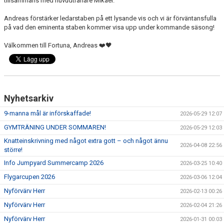
tillsammans med huvudtränare Mikael.
MEDLEMSKAP 2026
Andreas förstärker ledarstaben på ett lysande vis och vi är förväntansfulla
MEDLEMSKAP
på vad den eminenta staben kommer visa upp under kommande säsong!
Välkommen till Fortuna, Andreas ❤️🖤
FORTUNARABATTEN
FORTUNASHOPPEN
TRÄNINGSTIDER GRÄS 2026
Nyhetsarkiv
9-manna mål är införskaffade!
2026-05-29 12:07
GYMTRÄNING UNDER SOMMAREN!
BOLLKALLAR/FIOR
2026-05-29 12:03
Knatteinskrivning med något extra gott – och något ännu
2026-04-08 22:56
större!
Info Jumpyard Summercamp 2026
2026-03-25 10:40
Flygarcupen 2026
2026-03-06 12:04
Nyförvärv Herr
2026-02-13 00:26
Nyförvärv Herr
2026-02-04 21:26
Nyförvärv Herr
2026-01-31 00:03