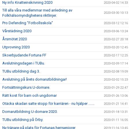
Ny info Knatteinskrivning 2020
2020-04-02 14:33
Till alla våra medlemmar med anledning av
2020-03-30 10:13
Folkhälsomyndighetens riktlinjer.
Pro Defending "Fotbollsskola"
2020-03-12 12:16
Vårstädning 2020
2020-03-06 13:24
Årsmötet 2020
2020-02-27 20:18
Utprovning 2020
2020-02-20 12:45
Skoerbjudande Fortuna FF
2020-02-17 12:25
Avslutningsdagen i TUBu.
2020-02-09 17:14
TUBu utbildning dag 3.
2020-02-08 19:09
Avslutning på årets domarutbildningar!
2020-02-02 15:23
Fortsättningskurs U-domare.
2020-01-29 22:47
Rätt kost för barn och ungdomar
2020-01-26 13:06
Otäcka skadan satte stopp för karriären - nu hjälper .......
2020-01-21 14:41
Domarutbildning U-domare 2020.
2020-01-18 13:31
TUBu utbildning på Örby.
2020-01-11 16:05
Ny tränare på plats för Fortunas herrseniorer
2019-11-16 13:45