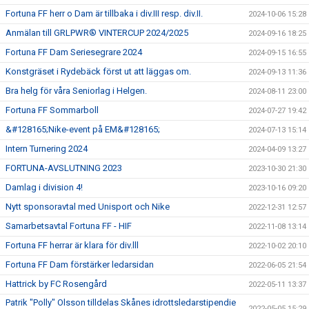
Fortuna FF herr o Dam är tillbaka i div.III resp. div.II.
2024-10-06 15:28
Anmälan till GRLPWR® VINTERCUP 2024/2025
2024-09-16 18:25
Fortuna FF Dam Seriesegrare 2024
2024-09-15 16:55
Konstgräset i Rydebäck först ut att läggas om.
2024-09-13 11:36
Bra helg för våra Seniorlag i Helgen.
2024-08-11 23:00
Fortuna FF Sommarboll
2024-07-27 19:42
&#128165;Nike-event på EM&#128165;
2024-07-13 15:14
Intern Turnering 2024
2024-04-09 13:27
FORTUNA-AVSLUTNING 2023
2023-10-30 21:30
Damlag i division 4!
2023-10-16 09:20
Nytt sponsoravtal med Unisport och Nike
2022-12-31 12:57
Samarbetsavtal Fortuna FF - HIF
2022-11-08 13:14
Fortuna FF herrar är klara för div.lll
2022-10-02 20:10
Fortuna FF Dam förstärker ledarsidan
2022-06-05 21:54
Hattrick by FC Rosengård
2022-05-11 13:37
Patrik "Polly" Olsson tilldelas Skånes idrottsledarstipendie
2022-05-05 15:29