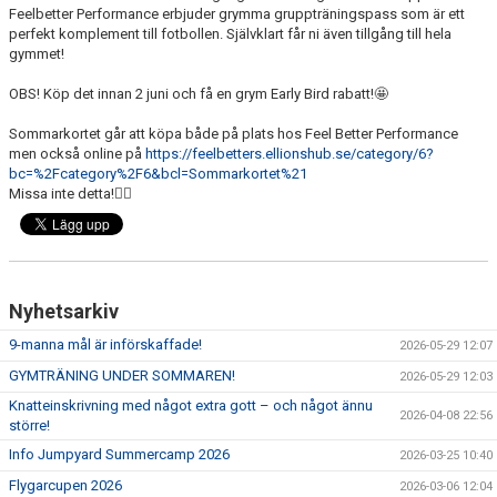
MEDLEMSKAP 2026
Feelbetter Performance erbjuder grymma gruppträningspass som är ett
perfekt komplement till fotbollen. Självklart får ni även tillgång till hela
gymmet!
MEDLEMSKAP
OBS! Köp det innan 2 juni och få en grym Early Bird rabatt!🤩
FORTUNARABATTEN
Sommarkortet går att köpa både på plats hos Feel Better Performance
FORTUNASHOPPEN
men också online på
https://feelbetters.ellionshub.se/category/6?
bc=%2Fcategory%2F6&bcl=Sommarkortet%21
Missa inte detta!😮‍💨
TRÄNINGSTIDER GRÄS 2026
BOLLKALLAR/FIOR
Nyhetsarkiv
9-manna mål är införskaffade!
2026-05-29 12:07
GYMTRÄNING UNDER SOMMAREN!
2026-05-29 12:03
Knatteinskrivning med något extra gott – och något ännu
2026-04-08 22:56
större!
Info Jumpyard Summercamp 2026
2026-03-25 10:40
Flygarcupen 2026
2026-03-06 12:04