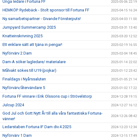
Unga ledare i Fortuna FF
2025-05-06 22:19
HEMKÖP. Rydebäck - Stolt sponsor till Fortuna FF
2025-04-15 16:24
Ny samarbetspartner - Givande Fönsterputs!
2025-04-03 11:00
Jumpyard Summercamp 2025
2025-03-31 13:40
Knatteinskrivning 2025
2025-03-20 12:52
Ett enklare sätt att tjäna in pengar!
2025-02-19 16:55
Nyförvärv 2 Dam
2025-02-04 18:45
Dam-A söker lagledare/ materialare
2025-01-14 22:02
Målvakt sökes till U19 (pojkar)
2025-01-12 23:42
Finaldags i Nyårssaluten
2025-01-05 21:14
Nyförvärv/återvändare 5
2025-01-02 17:22
Fortuna FF vinnare i Erik Olssons cup i Strövelstorp
2024-12-28 19:15
Julcup 2024
2024-12-27 16:12
God Jul och Gott Nytt År till alla våra fantastiska Fortuna-
2024-12-26 08:42
vänner!
Ledarstaben Fortuna IF Dam div.4 2025
2024-12-23 12:34
Nyförvärv 1 Dam
2024-12-15 17:49