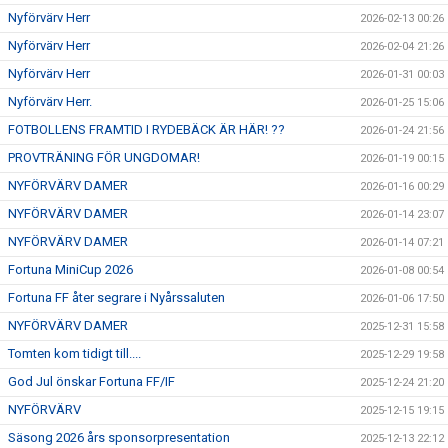
Nyförvärv Herr
2026-02-13 00:26
Nyförvärv Herr
2026-02-04 21:26
Nyförvärv Herr
2026-01-31 00:03
Nyförvärv Herr.
2026-01-25 15:06
FOTBOLLENS FRAMTID I RYDEBÄCK ÄR HÄR! ??
2026-01-24 21:56
PROVTRÄNING FÖR UNGDOMAR!
2026-01-19 00:15
NYFÖRVÄRV DAMER
2026-01-16 00:29
NYFÖRVÄRV DAMER
2026-01-14 23:07
NYFÖRVÄRV DAMER
2026-01-14 07:21
Fortuna MiniCup 2026
2026-01-08 00:54
Fortuna FF åter segrare i Nyårssaluten
2026-01-06 17:50
NYFÖRVÄRV DAMER
2025-12-31 15:58
Tomten kom tidigt till....
2025-12-29 19:58
God Jul önskar Fortuna FF/IF
2025-12-24 21:20
NYFÖRVÄRV
2025-12-15 19:15
Säsong 2026 års sponsorpresentation
2025-12-13 22:12