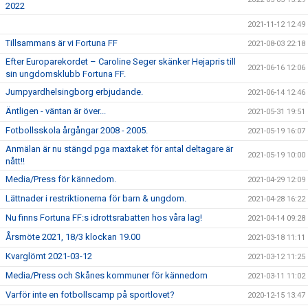
2022
2021-11-12 12:49
Tillsammans är vi Fortuna FF
2021-08-03 22:18
Efter Europarekordet – Caroline Seger skänker Hejapris till
2021-06-16 12:06
sin ungdomsklubb Fortuna FF.
Jumpyardhelsingborg erbjudande.
2021-06-14 12:46
Äntligen - väntan är över...
2021-05-31 19:51
Fotbollsskola årgångar 2008 - 2005.
2021-05-19 16:07
Anmälan är nu stängd pga maxtaket för antal deltagare är
2021-05-19 10:00
nått!!
Media/Press för kännedom.
2021-04-29 12:09
Lättnader i restriktionerna för barn & ungdom.
2021-04-28 16:22
Nu finns Fortuna FF:s idrottsrabatten hos våra lag!
2021-04-14 09:28
Årsmöte 2021, 18/3 klockan 19.00
2021-03-18 11:11
Kvarglömt 2021-03-12
2021-03-12 11:25
Media/Press och Skånes kommuner för kännedom
2021-03-11 11:02
Varför inte en fotbollscamp på sportlovet?
2020-12-15 13:47