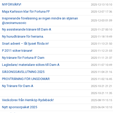
NYFÖRVÄRV!
2025-12-13 10:10
Maja Karlsson klar för Fortuna FF
2025-12-07 17:36
Inspirerande föreläsning av ingen mindre än stjärnan
2025-12-03 01:09
@zeciramusovic
Ny assisterande tränare till Dam-A
2025-11-27 00:10
Ny huvudtränare för herrarna.
2025-11-18 19:49
Snart advent – låt ljuset flöda in!
2025-11-13 21:50
P 2011 söker tränare!
2025-11-12 21:03
Ny tränare för Fortuna IF Dam
2025-11-11 21:37
Lagledare/ materialare sökes till Dam-A
2025-11-07 10:49
SÄSONGSAVSLUTNING 2025
2025-11-04 21:16
PROVTRÄNING FÖR UNGDOMAR
2025-11-02 16:45
Ny Tränare för Dam-A
2025-10-21 21:21
2025-10-21 11:35
Veckobrev från Hemköp Rydebäck!
2025-08-19 15:15
Nytt sponsorpaket 2025
2025-06-04 10:10