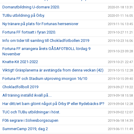
Domarutbildning U-domare 2020.
2020-01-18 13:31
TUBu utbildning på Örby.
2020-01-11 16:05
Ny tränare på plats för Fortunas herrseniorer
2019-11-16 13:45
Fortuna FF fortsatt i fyran 2020.
2019-10-27 11:21
Info om tider till samling till Chokladfotbollen 2019
2019-10-23 16:06
Fortuna FF arrangera årets GÅSAFOTBOLL lördag 9
2019-10-23 09:28
November
Knatte-Kit 2021-2022
2019-10-21 22:47
Viktigt! Gräsplanerna är avstängda from denna veckan (42)
2019-10-15 12:28
Fortuna FF och Stadium utproving imorgon 16/10
2019-10-15 09:40
Chokladfollboll 2019
2019-09-27 19:22
All träning inställd ikväll på....
2019-09-18 15:58
Har ditt/ert barn glömt något på Örby IP eller Rydebäcks IP?
2019-09-04 12:28
TUC och TUBu utbildningar i höst.
2019-09-02 12:07
F06 segrare i Sölvesborgscupen
2019-06-18 14:39
SummerCamp 2019, dag 2
2019-06-11 11:49