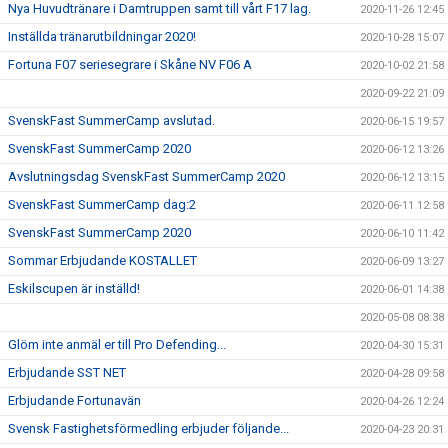
Nya Huvudtränare i Damtruppen samt till vårt F17 lag.
2020-11-26 12:45
Inställda tränarutbildningar 2020!
2020-10-28 15:07
Fortuna F07 seriesegrare i Skåne NV F06 A
2020-10-02 21:58
2020-09-22 21:09
SvenskFast SummerCamp avslutad.
2020-06-15 19:57
SvenskFast SummerCamp 2020
2020-06-12 13:26
Avslutningsdag SvenskFast SummerCamp 2020
2020-06-12 13:15
SvenskFast SummerCamp dag:2
2020-06-11 12:58
SvenskFast SummerCamp 2020
2020-06-10 11:42
Sommar Erbjudande KOSTALLET
2020-06-09 13:27
Eskilscupen är inställd!
2020-06-01 14:38
2020-05-08 08:38
Glöm inte anmäl er till Pro Defending...
2020-04-30 15:31
Erbjudande SST NET
2020-04-28 09:58
Erbjudande Fortunavän
2020-04-26 12:24
Svensk Fastighetsförmedling erbjuder följande...
2020-04-23 20:31