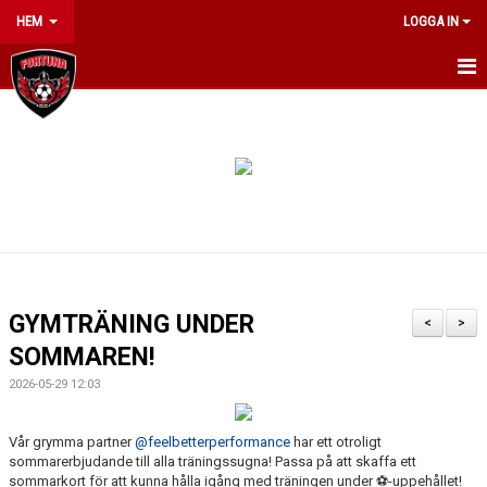
HEM
LOGGA IN
HEM
OM KLUBBEN
NYHETER
INFO JUMPYARD SUMMERCAMP 2026
KONTAKT
GYMTRÄNING UNDER
<
>
ARRANGEMANG
SOMMAREN!
2026-05-29 12:03
KALENDER
Vår grymma partner
@feelbetterperformance
har ett otroligt
MATCHER
sommarerbjudande till alla träningssugna! Passa på att skaffa ett
sommarkort för att kunna hålla igång med träningen under ⚽️-uppehållet!