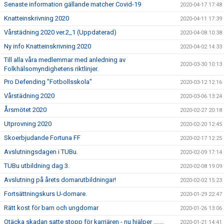
Senaste information gällande matcher Covid-19
2020-04-17 17:48
Knatteinskrivning 2020
2020-04-11 17:39
Vårstädning 2020 ver.2_1 (Uppdaterad)
2020-04-08 10:38
Ny info Knatteinskrivning 2020
2020-04-02 14:33
Till alla våra medlemmar med anledning av
2020-03-30 10:13
Folkhälsomyndighetens riktlinjer.
Pro Defending "Fotbollsskola"
2020-03-12 12:16
Vårstädning 2020
2020-03-06 13:24
Årsmötet 2020
2020-02-27 20:18
Utprovning 2020
2020-02-20 12:45
Skoerbjudande Fortuna FF
2020-02-17 12:25
Avslutningsdagen i TUBu.
2020-02-09 17:14
TUBu utbildning dag 3.
2020-02-08 19:09
Avslutning på årets domarutbildningar!
2020-02-02 15:23
Fortsättningskurs U-domare.
2020-01-29 22:47
Rätt kost för barn och ungdomar
2020-01-26 13:06
Otäcka skadan satte stopp för karriären - nu hjälper .......
2020-01-21 14:41