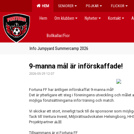
HEM
SENIORER
POJKAR
FLICKOR
Hem
Om klubben
Nyheter
Kontakt
A
Bollkallar/Fior
Info Jumpyard Summercamp 2026
9-manna mål är införskaffade!
2026-05-29 12:07
Fortuna FF har äntligen införskaffat 9-manna mål!
Det är ytterligare ett steg i föreningens utveckling och målet
möjliga förutsättningarna inför träning och match.
Vi skickar ett stort, innerligt tack till de sponsorer som möjli
Tack till Ventura Invest, Miljörättsadvokaten Helsingborg, 
Projektpartner 🙏🏼
Tillsammans är vi Fortuna FF