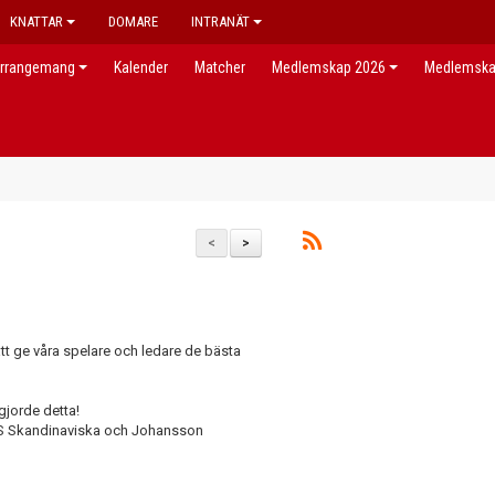
KNATTAR
DOMARE
INTRANÄT
rrangemang
Kalender
Matcher
Medlemskap 2026
Medlemsk
<
>
 att ge våra spelare och ledare de bästa
ggjorde detta!
HHS Skandinaviska och Johansson