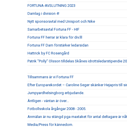
FORTUNA-AVSLUTNING 2023
Damlag i division 4!
Nytt sponsoravtal med Unisport och Nike
Samarbetsavtal Fortuna FF - HIF
Fortuna FF herrar är klara för div.lll
Fortuna FF Dam förstärker ledarsidan
Hattrick by FC Rosengård
Patrik "Polly" Olsson tilldelas Skånes idrottsledarstipendie 2
Tillsammans är vi Fortuna FF
Efter Europarekordet – Caroline Seger skänker Hejapris till 
Jumpyardhelsingborg erbjudande.
Äntligen - väntan är över...
Fotbollsskola årgångar 2008 - 2005.
Anmälan är nu stängd pga maxtaket för antal deltagare är nått
Media/Press för kännedom.