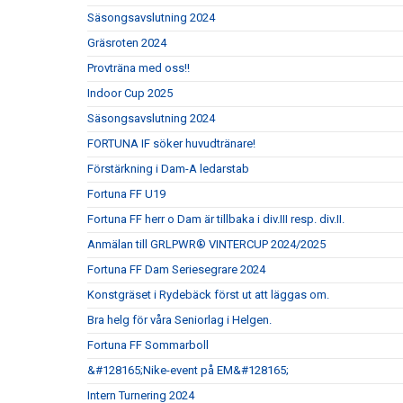
Säsongsavslutning 2024
Gräsroten 2024
Provträna med oss!!
Indoor Cup 2025
Säsongsavslutning 2024
FORTUNA IF söker huvudtränare!
Förstärkning i Dam-A ledarstab
Fortuna FF U19
Fortuna FF herr o Dam är tillbaka i div.III resp. div.II.
Anmälan till GRLPWR® VINTERCUP 2024/2025
Fortuna FF Dam Seriesegrare 2024
Konstgräset i Rydebäck först ut att läggas om.
Bra helg för våra Seniorlag i Helgen.
Fortuna FF Sommarboll
&#128165;Nike-event på EM&#128165;
Intern Turnering 2024