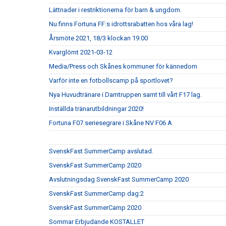
Lättnader i restriktionerna för barn & ungdom.
Nu finns Fortuna FF:s idrottsrabatten hos våra lag!
Årsmöte 2021, 18/3 klockan 19.00
Kvarglömt 2021-03-12
Media/Press och Skånes kommuner för kännedom
Varför inte en fotbollscamp på sportlovet?
Nya Huvudtränare i Damtruppen samt till vårt F17 lag.
Inställda tränarutbildningar 2020!
Fortuna F07 seriesegrare i Skåne NV F06 A
SvenskFast SummerCamp avslutad.
SvenskFast SummerCamp 2020
Avslutningsdag SvenskFast SummerCamp 2020
SvenskFast SummerCamp dag:2
SvenskFast SummerCamp 2020
Sommar Erbjudande KOSTALLET