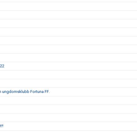
022
sin ungdomsklubb Fortuna FF.
!!