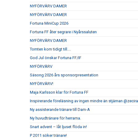
NYFÖRVÄRV DAMER
NYFÖRVÄRV DAMER
Fortuna MiniCup 2026
Fortuna FF åter segrare i Nyårssaluten
NYFÖRVÄRV DAMER
Tomten kom tidigt till....
God Jul önskar Fortuna FF/IF
NYFÖRVÄRV
Säsong 2026 års sponsorpresentation
NYFÖRVÄRV!
Maja Karlsson klar för Fortuna FF
Inspirerande föreläsning av ingen mindre än stjärnan @zeci
Ny assisterande tränare till Dam-A
Ny huvudtränare för herrarna.
Snart advent – låt ljuset flöda in!
P 2011 söker tränare!