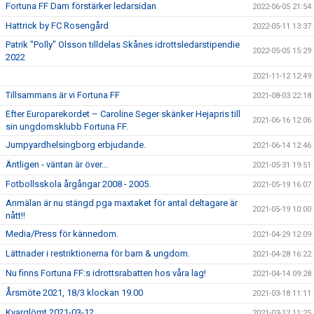
Fortuna FF Dam förstärker ledarsidan
2022-06-05 21:54
Hattrick by FC Rosengård
2022-05-11 13:37
Patrik "Polly" Olsson tilldelas Skånes idrottsledarstipendie
2022-05-05 15:29
2022
2021-11-12 12:49
Tillsammans är vi Fortuna FF
2021-08-03 22:18
Efter Europarekordet – Caroline Seger skänker Hejapris till
2021-06-16 12:06
sin ungdomsklubb Fortuna FF.
Jumpyardhelsingborg erbjudande.
2021-06-14 12:46
Äntligen - väntan är över...
2021-05-31 19:51
Fotbollsskola årgångar 2008 - 2005.
2021-05-19 16:07
Anmälan är nu stängd pga maxtaket för antal deltagare är
2021-05-19 10:00
nått!!
Media/Press för kännedom.
2021-04-29 12:09
Lättnader i restriktionerna för barn & ungdom.
2021-04-28 16:22
Nu finns Fortuna FF:s idrottsrabatten hos våra lag!
2021-04-14 09:28
Årsmöte 2021, 18/3 klockan 19.00
2021-03-18 11:11
Kvarglömt 2021-03-12
2021-03-12 11:25