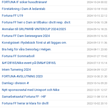
FORTUNA IF söker huvudtränare!
2024-10-24 00:02
Förstärkning i Dam-A ledarstab
2024-10-18 19:03
Fortuna FF U19
2024-10-15 22:12
Fortuna FF herr o Dam är tillbaka i div.III resp. div.II.
2024-10-06 15:28
Anmälan till GRLPWR® VINTERCUP 2024/2025
2024-09-16 18:25
Fortuna FF Dam Seriesegrare 2024
2024-09-15 16:55
Konstgräset i Rydebäck först ut att läggas om.
2024-09-13 11:36
Bra helg för våra Seniorlag i Helgen.
2024-08-11 23:00
Fortuna FF Sommarboll
2024-07-27 19:42
&#128165;Nike-event på EM&#128165;
2024-07-13 15:14
Intern Turnering 2024
2024-04-09 13:27
FORTUNA-AVSLUTNING 2023
2023-10-30 21:30
Damlag i division 4!
2023-10-16 09:20
Nytt sponsoravtal med Unisport och Nike
2022-12-31 12:57
Samarbetsavtal Fortuna FF - HIF
2022-11-08 13:14
Fortuna FF herrar är klara för div.lll
2022-10-02 20:10