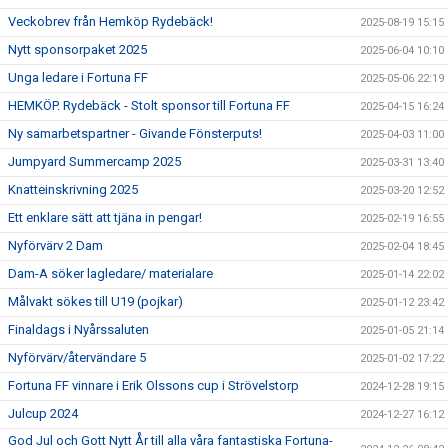
Veckobrev från Hemköp Rydebäck!
2025-08-19 15:15
Nytt sponsorpaket 2025
2025-06-04 10:10
Unga ledare i Fortuna FF
2025-05-06 22:19
HEMKÖP. Rydebäck - Stolt sponsor till Fortuna FF
2025-04-15 16:24
Ny samarbetspartner - Givande Fönsterputs!
2025-04-03 11:00
Jumpyard Summercamp 2025
2025-03-31 13:40
Knatteinskrivning 2025
2025-03-20 12:52
Ett enklare sätt att tjäna in pengar!
2025-02-19 16:55
Nyförvärv 2 Dam
2025-02-04 18:45
Dam-A söker lagledare/ materialare
2025-01-14 22:02
Målvakt sökes till U19 (pojkar)
2025-01-12 23:42
Finaldags i Nyårssaluten
2025-01-05 21:14
Nyförvärv/återvändare 5
2025-01-02 17:22
Fortuna FF vinnare i Erik Olssons cup i Strövelstorp
2024-12-28 19:15
Julcup 2024
2024-12-27 16:12
God Jul och Gott Nytt År till alla våra fantastiska Fortuna-