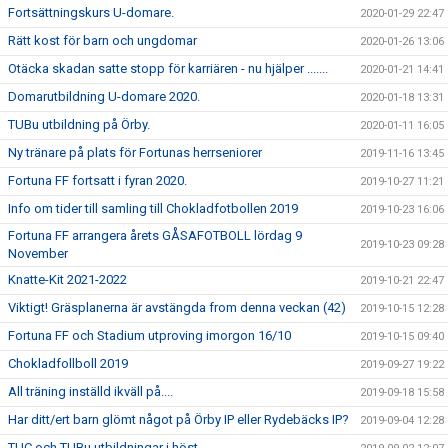
Fortsättningskurs U-domare.
2020-01-29 22:47
Rätt kost för barn och ungdomar
2020-01-26 13:06
Otäcka skadan satte stopp för karriären - nu hjälper .......
2020-01-21 14:41
Domarutbildning U-domare 2020.
2020-01-18 13:31
TUBu utbildning på Örby.
2020-01-11 16:05
Ny tränare på plats för Fortunas herrseniorer
2019-11-16 13:45
Fortuna FF fortsatt i fyran 2020.
2019-10-27 11:21
Info om tider till samling till Chokladfotbollen 2019
2019-10-23 16:06
Fortuna FF arrangera årets GÅSAFOTBOLL lördag 9
2019-10-23 09:28
November
Knatte-Kit 2021-2022
2019-10-21 22:47
Viktigt! Gräsplanerna är avstängda from denna veckan (42)
2019-10-15 12:28
Fortuna FF och Stadium utproving imorgon 16/10
2019-10-15 09:40
Chokladfollboll 2019
2019-09-27 19:22
All träning inställd ikväll på....
2019-09-18 15:58
Har ditt/ert barn glömt något på Örby IP eller Rydebäcks IP?
2019-09-04 12:28
TUC och TUBu utbildningar i höst.