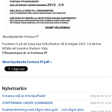
MEDLEMSKAP 2026
MEDLEMSKAP
FORTUNARABATTEN
FORTUNASHOPPEN
Skoerbjudande Fortuna FF
Funderar ni på att köpa nya fotbollsskor så är helgen 29/2-1/3 ett bra
TRÄNINGSTIDER GRÄS 2026
tillfälle att besöka Stadium Väla
Tillsammans är vi Fortuna FF
Skoerbjudande Fortuna FF.pdf »
BOLLKALLAR/FIOR
Nyhetsarkiv
9-manna mål är införskaffade!
2026-05-29 12:07
GYMTRÄNING UNDER SOMMAREN!
2026-05-29 12:03
Knatteinskrivning med något extra gott – och något ännu
2026-04-08 22:56