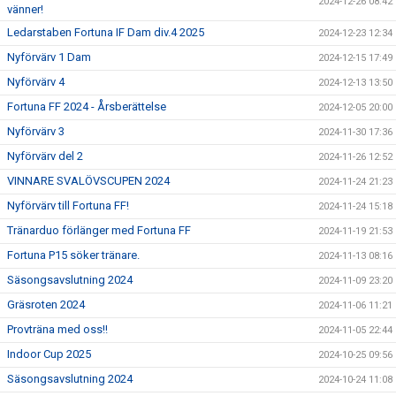
2024-12-26 08:42
vänner!
Ledarstaben Fortuna IF Dam div.4 2025
2024-12-23 12:34
Nyförvärv 1 Dam
2024-12-15 17:49
Nyförvärv 4
2024-12-13 13:50
Fortuna FF 2024 - Årsberättelse
2024-12-05 20:00
Nyförvärv 3
2024-11-30 17:36
Nyförvärv del 2
2024-11-26 12:52
VINNARE SVALÖVSCUPEN 2024
2024-11-24 21:23
Nyförvärv till Fortuna FF!
2024-11-24 15:18
Tränarduo förlänger med Fortuna FF
2024-11-19 21:53
Fortuna P15 söker tränare.
2024-11-13 08:16
Säsongsavslutning 2024
2024-11-09 23:20
Gräsroten 2024
2024-11-06 11:21
Provträna med oss!!
2024-11-05 22:44
Indoor Cup 2025
2024-10-25 09:56
Säsongsavslutning 2024
2024-10-24 11:08