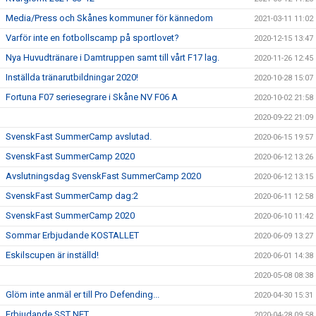
Media/Press och Skånes kommuner för kännedom
2021-03-11 11:02
Varför inte en fotbollscamp på sportlovet?
2020-12-15 13:47
Nya Huvudtränare i Damtruppen samt till vårt F17 lag.
2020-11-26 12:45
Inställda tränarutbildningar 2020!
2020-10-28 15:07
Fortuna F07 seriesegrare i Skåne NV F06 A
2020-10-02 21:58
2020-09-22 21:09
SvenskFast SummerCamp avslutad.
2020-06-15 19:57
SvenskFast SummerCamp 2020
2020-06-12 13:26
Avslutningsdag SvenskFast SummerCamp 2020
2020-06-12 13:15
SvenskFast SummerCamp dag:2
2020-06-11 12:58
SvenskFast SummerCamp 2020
2020-06-10 11:42
Sommar Erbjudande KOSTALLET
2020-06-09 13:27
Eskilscupen är inställd!
2020-06-01 14:38
2020-05-08 08:38
Glöm inte anmäl er till Pro Defending...
2020-04-30 15:31
Erbjudande SST NET
2020-04-28 09:58