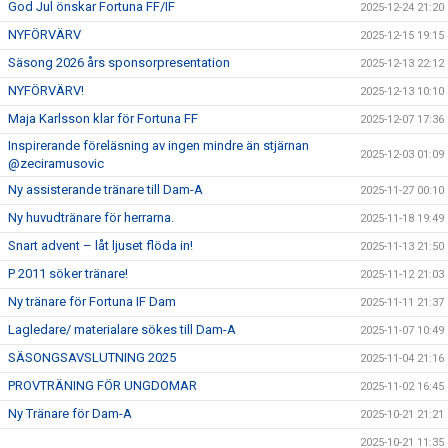
God Jul önskar Fortuna FF/IF
2025-12-24 21:20
NYFÖRVÄRV
2025-12-15 19:15
Säsong 2026 års sponsorpresentation
2025-12-13 22:12
NYFÖRVÄRV!
2025-12-13 10:10
Maja Karlsson klar för Fortuna FF
2025-12-07 17:36
Inspirerande föreläsning av ingen mindre än stjärnan
2025-12-03 01:09
@zeciramusovic
Ny assisterande tränare till Dam-A
2025-11-27 00:10
Ny huvudtränare för herrarna.
2025-11-18 19:49
Snart advent – låt ljuset flöda in!
2025-11-13 21:50
P 2011 söker tränare!
2025-11-12 21:03
Ny tränare för Fortuna IF Dam
2025-11-11 21:37
Lagledare/ materialare sökes till Dam-A
2025-11-07 10:49
SÄSONGSAVSLUTNING 2025
2025-11-04 21:16
PROVTRÄNING FÖR UNGDOMAR
2025-11-02 16:45
Ny Tränare för Dam-A
2025-10-21 21:21
2025-10-21 11:35