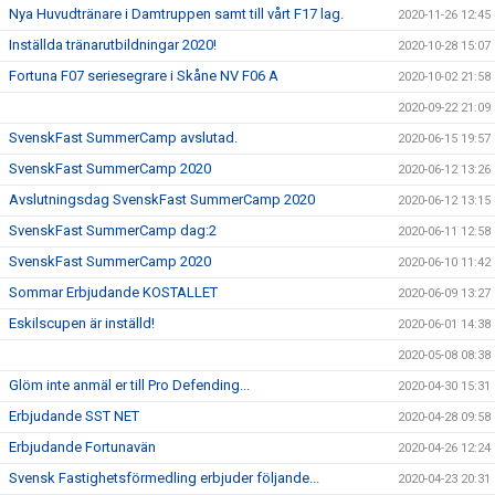
Nya Huvudtränare i Damtruppen samt till vårt F17 lag.
2020-11-26 12:45
Inställda tränarutbildningar 2020!
2020-10-28 15:07
Fortuna F07 seriesegrare i Skåne NV F06 A
2020-10-02 21:58
2020-09-22 21:09
SvenskFast SummerCamp avslutad.
2020-06-15 19:57
SvenskFast SummerCamp 2020
2020-06-12 13:26
Avslutningsdag SvenskFast SummerCamp 2020
2020-06-12 13:15
SvenskFast SummerCamp dag:2
2020-06-11 12:58
SvenskFast SummerCamp 2020
2020-06-10 11:42
Sommar Erbjudande KOSTALLET
2020-06-09 13:27
Eskilscupen är inställd!
2020-06-01 14:38
2020-05-08 08:38
Glöm inte anmäl er till Pro Defending...
2020-04-30 15:31
Erbjudande SST NET
2020-04-28 09:58
Erbjudande Fortunavän
2020-04-26 12:24
Svensk Fastighetsförmedling erbjuder följande...
2020-04-23 20:31