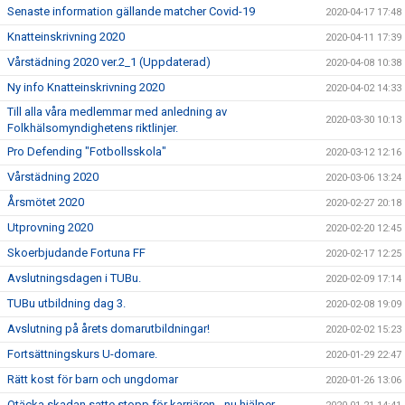
Senaste information gällande matcher Covid-19
2020-04-17 17:48
Knatteinskrivning 2020
2020-04-11 17:39
Vårstädning 2020 ver.2_1 (Uppdaterad)
2020-04-08 10:38
Ny info Knatteinskrivning 2020
2020-04-02 14:33
Till alla våra medlemmar med anledning av
2020-03-30 10:13
Folkhälsomyndighetens riktlinjer.
Pro Defending "Fotbollsskola"
2020-03-12 12:16
Vårstädning 2020
2020-03-06 13:24
Årsmötet 2020
2020-02-27 20:18
Utprovning 2020
2020-02-20 12:45
Skoerbjudande Fortuna FF
2020-02-17 12:25
Avslutningsdagen i TUBu.
2020-02-09 17:14
TUBu utbildning dag 3.
2020-02-08 19:09
Avslutning på årets domarutbildningar!
2020-02-02 15:23
Fortsättningskurs U-domare.
2020-01-29 22:47
Rätt kost för barn och ungdomar
2020-01-26 13:06
Otäcka skadan satte stopp för karriären - nu hjälper .......