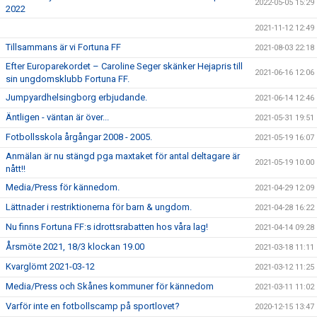
2022-05-05 15:29
2022
2021-11-12 12:49
Tillsammans är vi Fortuna FF
2021-08-03 22:18
Efter Europarekordet – Caroline Seger skänker Hejapris till
2021-06-16 12:06
sin ungdomsklubb Fortuna FF.
Jumpyardhelsingborg erbjudande.
2021-06-14 12:46
Äntligen - väntan är över...
2021-05-31 19:51
Fotbollsskola årgångar 2008 - 2005.
2021-05-19 16:07
Anmälan är nu stängd pga maxtaket för antal deltagare är
2021-05-19 10:00
nått!!
Media/Press för kännedom.
2021-04-29 12:09
Lättnader i restriktionerna för barn & ungdom.
2021-04-28 16:22
Nu finns Fortuna FF:s idrottsrabatten hos våra lag!
2021-04-14 09:28
Årsmöte 2021, 18/3 klockan 19.00
2021-03-18 11:11
Kvarglömt 2021-03-12
2021-03-12 11:25
Media/Press och Skånes kommuner för kännedom
2021-03-11 11:02
Varför inte en fotbollscamp på sportlovet?
2020-12-15 13:47