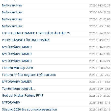
Nyförvärv Herr
2026-02-13 00:26
Nyförvärv Herr
2026-02-04 21:26
Nyförvärv Herr
2026-01-31 00:03
Nyförvärv Herr.
2026-01-25 15:06
FOTBOLLENS FRAMTID I RYDEBÄCK ÄR HÄR! ??
2026-01-24 21:56
PROVTRÄNING FÖR UNGDOMAR!
2026-01-19 00:15
NYFÖRVÄRV DAMER
2026-01-16 00:29
NYFÖRVÄRV DAMER
2026-01-14 23:07
NYFÖRVÄRV DAMER
2026-01-14 07:21
Fortuna MiniCup 2026
2026-01-08 00:54
Fortuna FF åter segrare i Nyårssaluten
2026-01-06 17:50
NYFÖRVÄRV DAMER
2025-12-31 15:58
Tomten kom tidigt till....
2025-12-29 19:58
God Jul önskar Fortuna FF/IF
2025-12-24 21:20
NYFÖRVÄRV
2025-12-15 19:15
Säsong 2026 års sponsorpresentation
2025-12-13 22:12