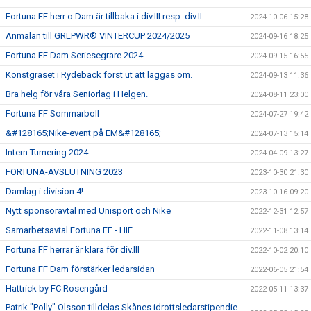
Fortuna FF herr o Dam är tillbaka i div.III resp. div.II.
2024-10-06 15:28
Anmälan till GRLPWR® VINTERCUP 2024/2025
2024-09-16 18:25
Fortuna FF Dam Seriesegrare 2024
2024-09-15 16:55
Konstgräset i Rydebäck först ut att läggas om.
2024-09-13 11:36
Bra helg för våra Seniorlag i Helgen.
2024-08-11 23:00
Fortuna FF Sommarboll
2024-07-27 19:42
&#128165;Nike-event på EM&#128165;
2024-07-13 15:14
Intern Turnering 2024
2024-04-09 13:27
FORTUNA-AVSLUTNING 2023
2023-10-30 21:30
Damlag i division 4!
2023-10-16 09:20
Nytt sponsoravtal med Unisport och Nike
2022-12-31 12:57
Samarbetsavtal Fortuna FF - HIF
2022-11-08 13:14
Fortuna FF herrar är klara för div.lll
2022-10-02 20:10
Fortuna FF Dam förstärker ledarsidan
2022-06-05 21:54
Hattrick by FC Rosengård
2022-05-11 13:37
Patrik "Polly" Olsson tilldelas Skånes idrottsledarstipendie