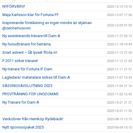
NYFÖRVÄRV!
2025-12-13 10:10
Maja Karlsson klar för Fortuna FF
2025-12-07 17:36
Inspirerande föreläsning av ingen mindre än stjärnan
2025-12-03 01:09
@zeciramusovic
Ny assisterande tränare till Dam-A
2025-11-27 00:10
Ny huvudtränare för herrarna.
2025-11-18 19:49
Snart advent – låt ljuset flöda in!
2025-11-13 21:50
P 2011 söker tränare!
2025-11-12 21:03
Ny tränare för Fortuna IF Dam
2025-11-11 21:37
Lagledare/ materialare sökes till Dam-A
2025-11-07 10:49
SÄSONGSAVSLUTNING 2025
2025-11-04 21:16
PROVTRÄNING FÖR UNGDOMAR
2025-11-02 16:45
Ny Tränare för Dam-A
2025-10-21 21:21
2025-10-21 11:35
Veckobrev från Hemköp Rydebäck!
2025-08-19 15:15
Nytt sponsorpaket 2025
2025-06-04 10:10