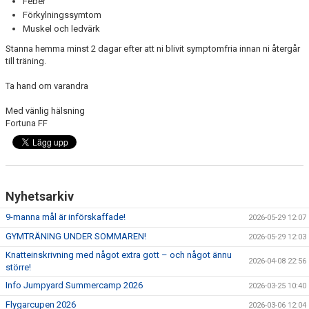
Feber
Förkylningssymtom
Muskel och ledvärk
Stanna hemma minst 2 dagar efter att ni blivit symptomfria innan ni återgår
till träning.
Ta hand om varandra
Med vänlig hälsning
Fortuna FF
Nyhetsarkiv
9-manna mål är införskaffade!
2026-05-29 12:07
GYMTRÄNING UNDER SOMMAREN!
2026-05-29 12:03
Knatteinskrivning med något extra gott – och något ännu
2026-04-08 22:56
större!
Info Jumpyard Summercamp 2026
2026-03-25 10:40
Flygarcupen 2026
2026-03-06 12:04