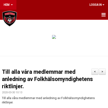
HEM
LOGGA IN
HEM
OM KLUBBEN
NYHETER
INFO JUMPYARD SUMMERCAMP 2026
KONTAKT
Till alla våra medlemmar med
<
>
ARRANGEMANG
anledning av Folkhälsomyndighetens
riktlinjer.
KALENDER
2020-03-30 10:13
Till alla våra medlemmar med anledning av Folkhälsomyndighetens
MATCHER
riktlinjer.