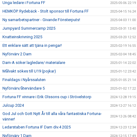
Unga ledare i Fortuna FF
2025-05-06 22:19
HEMKÖP. Rydebäck - Stolt sponsor till Fortuna FF
2025-04-15 16:24
Ny samarbetspartner - Givande Fönsterputs!
2025-04-03 11:00
Jumpyard Summercamp 2025
2025-03-31 13:40
Knatteinskrivning 2025
2025-03-20 12:52
Ett enklare sätt att tjäna in pengar!
2025-02-19 16:55
Nyförvärv 2 Dam
2025-02-04 18:45
Dam-A söker lagledare/ materialare
2025-01-14 22:02
Målvakt sökes till U19 (pojkar)
2025-01-12 23:42
Finaldags i Nyårssaluten
2025-01-05 21:14
Nyförvärv/återvändare 5
2025-01-02 17:22
Fortuna FF vinnare i Erik Olssons cup i Strövelstorp
2024-12-28 19:15
Julcup 2024
2024-12-27 16:12
God Jul och Gott Nytt År till alla våra fantastiska Fortuna-
2024-12-26 08:42
vänner!
Ledarstaben Fortuna IF Dam div.4 2025
2024-12-23 12:34
Nyförvärv 1 Dam
2024-12-15 17:49