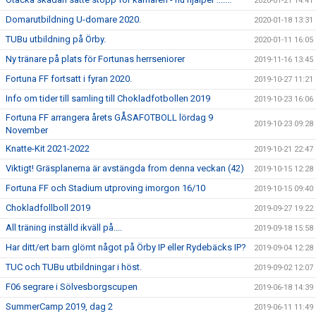
2020-01-21 14:41
Domarutbildning U-domare 2020.
2020-01-18 13:31
TUBu utbildning på Örby.
2020-01-11 16:05
Ny tränare på plats för Fortunas herrseniorer
2019-11-16 13:45
Fortuna FF fortsatt i fyran 2020.
2019-10-27 11:21
Info om tider till samling till Chokladfotbollen 2019
2019-10-23 16:06
Fortuna FF arrangera årets GÅSAFOTBOLL lördag 9
2019-10-23 09:28
November
Knatte-Kit 2021-2022
2019-10-21 22:47
Viktigt! Gräsplanerna är avstängda from denna veckan (42)
2019-10-15 12:28
Fortuna FF och Stadium utproving imorgon 16/10
2019-10-15 09:40
Chokladfollboll 2019
2019-09-27 19:22
All träning inställd ikväll på....
2019-09-18 15:58
Har ditt/ert barn glömt något på Örby IP eller Rydebäcks IP?
2019-09-04 12:28
TUC och TUBu utbildningar i höst.
2019-09-02 12:07
F06 segrare i Sölvesborgscupen
2019-06-18 14:39
SummerCamp 2019, dag 2
2019-06-11 11:49