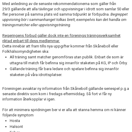
MEDLEMSKAP 2026
Med anledning av de senaste rekommendationerna som gäller från
29/3 gällande att alla tävlingar och uppvisningar i idrott som samlar 50 eller
fler personer på samma plats vid samma tidpunkt är förbjudna.
Begreppet
MEDLEMSKAP
uppvisning bör i sammanhanget tolkas brett, exempelvis kan det handla om
träningsmatcher eller uppvisningsträning.
FORTUNARABATTEN
Regeringens förbud gäller dock inte en förenings träningsverksamhet
FORTUNASHOPPEN
riktad enbart till dess medlemmar.
Detta innebär att fram tills nya uppgifter kommer från Skåneboll eller
Folkhälsomyndigheten ska:
TRÄNINGSTIDER GRÄS 2026
All träning samt matcher genomföras utan publik. Enbart de som är
uttagna till match får befinna sig innanför staketen på KG, IP och Örby.
Gällande träning får bara ledare och spelare befinna sig innanför
staketen på våra idrottsplatser.
BOLLKALLAR/FIOR
Föreningen avvaktar ny information från Skåneboll gällande seriespel p.g.a
senaste direktiv som kom i fredags eftermiddag. Så fort vi får ny
information återkopplar vi igen.
För att minimera spridningen ber vi er alla att stanna hemma om ni känner
följande symptom
Hosta
Halsont