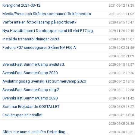
Kvarglömt 2021-03-12
2021-03-12 11:25
Media/Press och Skånes kommuner för kännedom
2021-03-11 11:02
Varför inte en fotbollscamp på sportlovet?
2020-12-15 13:47
Nya Huvudtränare i Damtruppen samt till vårt F17 lag.
2020-11-26 12:45
Inställda tränarutbildningar 2020!
2020-10-28 15:07
Fortuna F07 seriesegrare i Skåne NV F06 A
2020-10-02 21:58
2020-09-22 21:09
SvenskFast SummerCamp avslutad.
2020-06-15 19:57
SvenskFast SummerCamp 2020
2020-06-12 13:26
Avslutningsdag SvenskFast SummerCamp 2020
2020-06-12 13:15
SvenskFast SummerCamp dag:2
2020-06-11 12:58
SvenskFast SummerCamp 2020
2020-06-10 11:42
Sommar Erbjudande KOSTALLET
2020-06-09 13:27
Eskilscupen är inställd!
2020-06-01 14:38
2020-05-08 08:38
Glöm inte anmäl er till Pro Defending...
2020-04-30 15:31