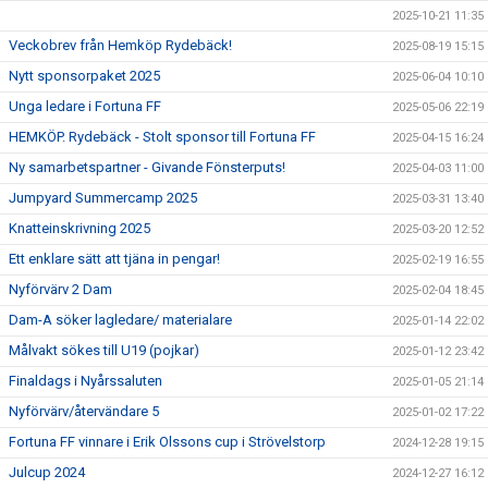
2025-10-21 11:35
Veckobrev från Hemköp Rydebäck!
2025-08-19 15:15
Nytt sponsorpaket 2025
2025-06-04 10:10
Unga ledare i Fortuna FF
2025-05-06 22:19
HEMKÖP. Rydebäck - Stolt sponsor till Fortuna FF
2025-04-15 16:24
Ny samarbetspartner - Givande Fönsterputs!
2025-04-03 11:00
Jumpyard Summercamp 2025
2025-03-31 13:40
Knatteinskrivning 2025
2025-03-20 12:52
Ett enklare sätt att tjäna in pengar!
2025-02-19 16:55
Nyförvärv 2 Dam
2025-02-04 18:45
Dam-A söker lagledare/ materialare
2025-01-14 22:02
Målvakt sökes till U19 (pojkar)
2025-01-12 23:42
Finaldags i Nyårssaluten
2025-01-05 21:14
Nyförvärv/återvändare 5
2025-01-02 17:22
Fortuna FF vinnare i Erik Olssons cup i Strövelstorp
2024-12-28 19:15
Julcup 2024
2024-12-27 16:12