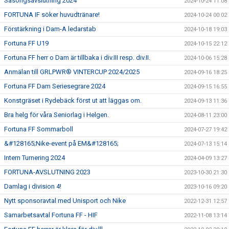
Säsongsavslutning 2024
2024-10-24 11:08
FORTUNA IF söker huvudtränare!
2024-10-24 00:02
Förstärkning i Dam-A ledarstab
2024-10-18 19:03
Fortuna FF U19
2024-10-15 22:12
Fortuna FF herr o Dam är tillbaka i div.III resp. div.II.
2024-10-06 15:28
Anmälan till GRLPWR® VINTERCUP 2024/2025
2024-09-16 18:25
Fortuna FF Dam Seriesegrare 2024
2024-09-15 16:55
Konstgräset i Rydebäck först ut att läggas om.
2024-09-13 11:36
Bra helg för våra Seniorlag i Helgen.
2024-08-11 23:00
Fortuna FF Sommarboll
2024-07-27 19:42
&#128165;Nike-event på EM&#128165;
2024-07-13 15:14
Intern Turnering 2024
2024-04-09 13:27
FORTUNA-AVSLUTNING 2023
2023-10-30 21:30
Damlag i division 4!
2023-10-16 09:20
Nytt sponsoravtal med Unisport och Nike
2022-12-31 12:57
Samarbetsavtal Fortuna FF - HIF
2022-11-08 13:14