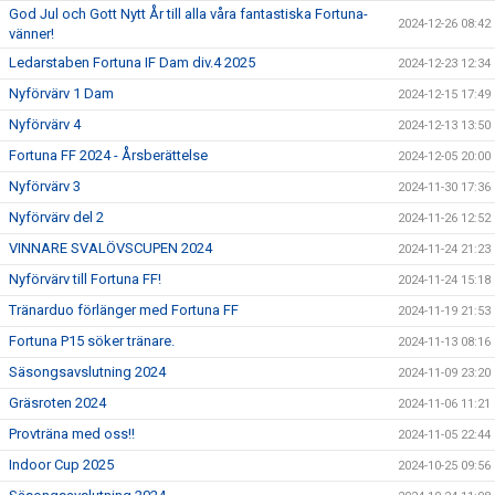
God Jul och Gott Nytt År till alla våra fantastiska Fortuna-
2024-12-26 08:42
vänner!
Ledarstaben Fortuna IF Dam div.4 2025
2024-12-23 12:34
Nyförvärv 1 Dam
2024-12-15 17:49
Nyförvärv 4
2024-12-13 13:50
Fortuna FF 2024 - Årsberättelse
2024-12-05 20:00
Nyförvärv 3
2024-11-30 17:36
Nyförvärv del 2
2024-11-26 12:52
VINNARE SVALÖVSCUPEN 2024
2024-11-24 21:23
Nyförvärv till Fortuna FF!
2024-11-24 15:18
Tränarduo förlänger med Fortuna FF
2024-11-19 21:53
Fortuna P15 söker tränare.
2024-11-13 08:16
Säsongsavslutning 2024
2024-11-09 23:20
Gräsroten 2024
2024-11-06 11:21
Provträna med oss!!
2024-11-05 22:44
Indoor Cup 2025
2024-10-25 09:56