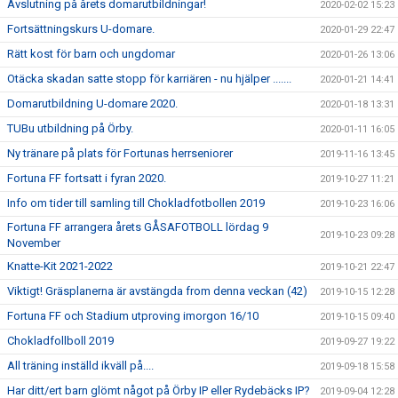
Avslutning på årets domarutbildningar!
2020-02-02 15:23
Fortsättningskurs U-domare.
2020-01-29 22:47
Rätt kost för barn och ungdomar
2020-01-26 13:06
Otäcka skadan satte stopp för karriären - nu hjälper .......
2020-01-21 14:41
Domarutbildning U-domare 2020.
2020-01-18 13:31
TUBu utbildning på Örby.
2020-01-11 16:05
Ny tränare på plats för Fortunas herrseniorer
2019-11-16 13:45
Fortuna FF fortsatt i fyran 2020.
2019-10-27 11:21
Info om tider till samling till Chokladfotbollen 2019
2019-10-23 16:06
Fortuna FF arrangera årets GÅSAFOTBOLL lördag 9
2019-10-23 09:28
November
Knatte-Kit 2021-2022
2019-10-21 22:47
Viktigt! Gräsplanerna är avstängda from denna veckan (42)
2019-10-15 12:28
Fortuna FF och Stadium utproving imorgon 16/10
2019-10-15 09:40
Chokladfollboll 2019
2019-09-27 19:22
All träning inställd ikväll på....
2019-09-18 15:58
Har ditt/ert barn glömt något på Örby IP eller Rydebäcks IP?
2019-09-04 12:28