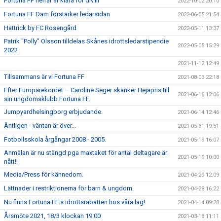
Fortuna FF herrar är klara för div.lll
2022-10-02 20:10
Fortuna FF Dam förstärker ledarsidan
2022-06-05 21:54
Hattrick by FC Rosengård
2022-05-11 13:37
Patrik "Polly" Olsson tilldelas Skånes idrottsledarstipendie
2022-05-05 15:29
2022
2021-11-12 12:49
Tillsammans är vi Fortuna FF
2021-08-03 22:18
Efter Europarekordet – Caroline Seger skänker Hejapris till
2021-06-16 12:06
sin ungdomsklubb Fortuna FF.
Jumpyardhelsingborg erbjudande.
2021-06-14 12:46
Äntligen - väntan är över...
2021-05-31 19:51
Fotbollsskola årgångar 2008 - 2005.
2021-05-19 16:07
Anmälan är nu stängd pga maxtaket för antal deltagare är
2021-05-19 10:00
nått!!
Media/Press för kännedom.
2021-04-29 12:09
Lättnader i restriktionerna för barn & ungdom.
2021-04-28 16:22
Nu finns Fortuna FF:s idrottsrabatten hos våra lag!
2021-04-14 09:28
Årsmöte 2021, 18/3 klockan 19.00
2021-03-18 11:11