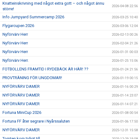
Knatteinskrivning med något extra gott – och något ännu
2026-04-08 22:56
större!
Info Jumpyard Summercamp 2026
2026-03-25 10:40
Flygarcupen 2026
2026-03-06 12:04
Nyförvärv Herr
2026-02-13 00:26
Nyförvärv Herr
2026-02-04 21:26
Nyförvärv Herr
2026-01-31 00:03
Nyförvärv Herr.
2026-01-25 15:06
FOTBOLLENS FRAMTID I RYDEBÄCK ÄR HÄR! ??
2026-01-24 21:56
PROVTRÄNING FÖR UNGDOMAR!
2026-01-19 00:15
NYFÖRVÄRV DAMER
2026-01-16 00:29
NYFÖRVÄRV DAMER
2026-01-14 23:07
NYFÖRVÄRV DAMER
2026-01-14 07:21
Fortuna MiniCup 2026
2026-01-08 00:54
Fortuna FF åter segrare i Nyårssaluten
2026-01-06 17:50
NYFÖRVÄRV DAMER
2025-12-31 15:58
Tomten kom tidigt till....
2025-12-29 19:58