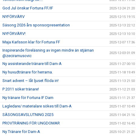
God Jul önskar Fortuna FF/IF
2025-12-24 21:20
NYFÖRVÄRV
2025-12-15 19:15
Säsong 2026 års sponsorpresentation
2025-12-13 22:12
NYFÖRVÄRV!
2025-12-13 10:10
Maja Karlsson klar för Fortuna FF
2025-12-07 17:36
Inspirerande föreläsning av ingen mindre än stjärnan
2025-12-03 01:09
@zeciramusovic
Ny assisterande tränare till Dam-A
2025-11-27 00:10
Ny huvudtränare för herrarna.
2025-11-18 19:49
Snart advent – låt ljuset flöda in!
2025-11-13 21:50
P 2011 söker tränare!
2025-11-12 21:03
Ny tränare för Fortuna IF Dam
2025-11-11 21:37
Lagledare/ materialare sökes till Dam-A
2025-11-07 10:49
SÄSONGSAVSLUTNING 2025
2025-11-04 21:16
PROVTRÄNING FÖR UNGDOMAR
2025-11-02 16:45
Ny Tränare för Dam-A
2025-10-21 21:21